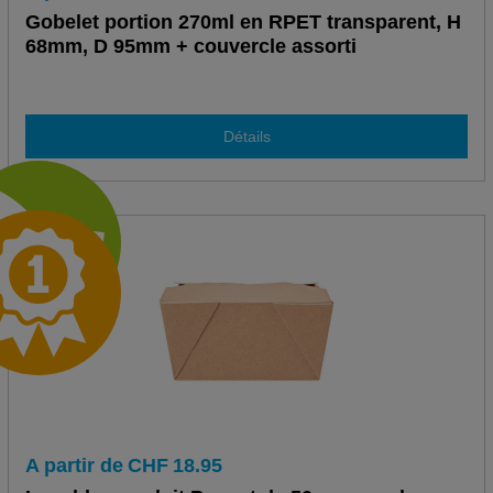
Gobelet portion 270ml en RPET transparent, H
68mm, D 95mm + couvercle assorti
Détails
A partir de
CHF
18.95