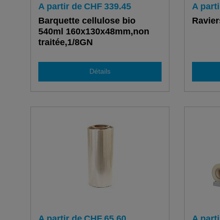
A partir de
CHF
339.45
A parti
Barquette cellulose bio
Ravier
540ml 160x130x48mm,non
traitée,1/8GN
Détails
A partir de
CHF
65.60
A parti