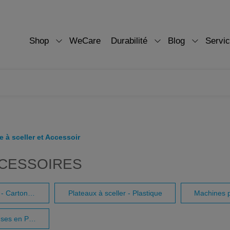
Shop
WeCare
Durabilité
Blog
Servi
 à sceller et Accessoir
CCESSOIRES
Plateaux à sceller - Carton/Canne à sucre
Plateaux à sceller - Plastique
Films pour scelleuses en PET et PE