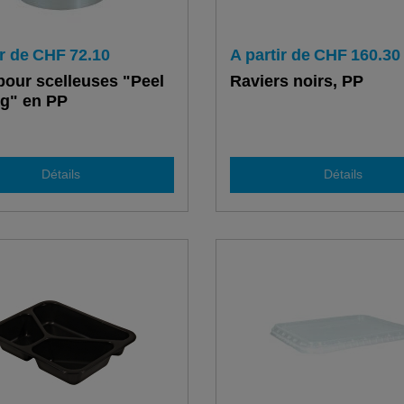
r de
CHF
72.10
A partir de
CHF
160.30
pour scelleuses "Peel
Raviers noirs, PP
og" en PP
Détails
Détails