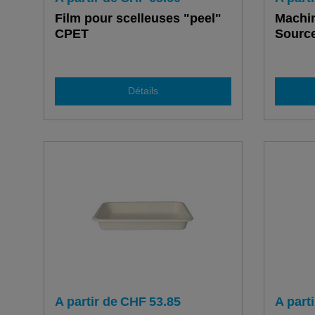
Film pour scelleuses "peel"
Machin
CPET
Sourc
Détails
A partir de
CHF
53.85
A parti