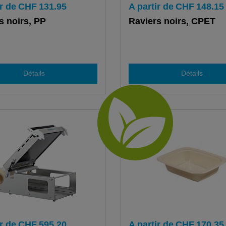
r de
CHF
131.95
A partir de
CHF
148.15
s noirs, PP
Raviers noirs, CPET
Détails
Détails
r de
CHF
595.20
A partir de
CHF
170.35