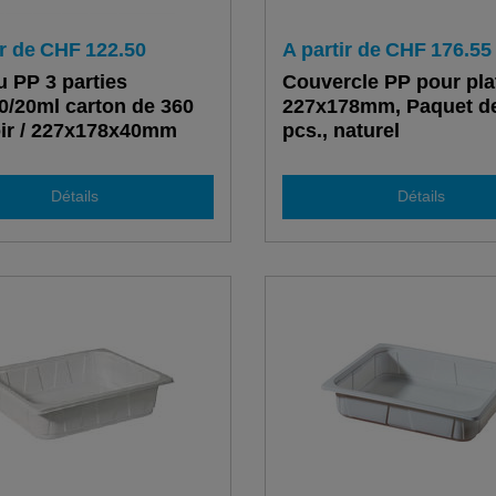
r de
CHF
122.50
A partir de
CHF
176.55
u PP 3 parties
Couvercle PP pour pla
0/20ml carton de 360
227x178mm, Paquet d
ir / 227x178x40mm
pcs., naturel
Détails
Détails