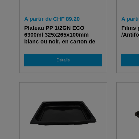
A partir de
CHF
89.20
A parti
Plateau PP 1/2GN ECO
Films 
6300ml 325x265x100mm
/Antif
blanc ou noir, en carton de
92 pièces
Détails