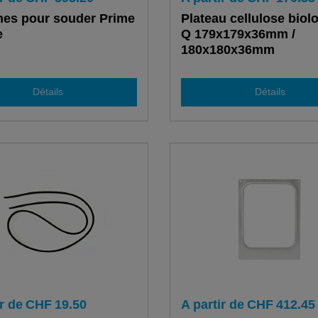
es pour souder Prime
Plateau cellulose biol
e
Q 179x179x36mm /
180x180x36mm
Détails
Détails
r de
CHF
19.50
A partir de
CHF
412.45