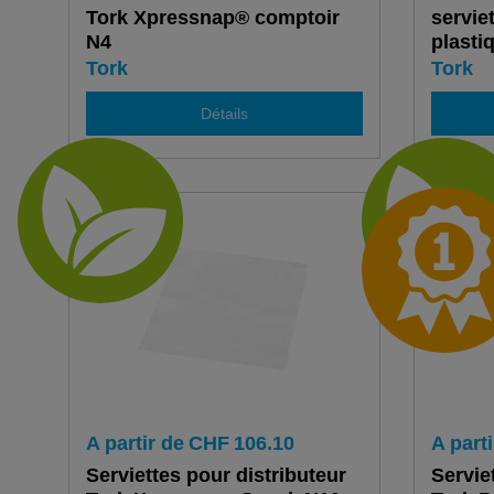
Tork Xpressnap® comptoir
servie
N4
plasti
Tork
Tork
Détails
A partir de
CHF
106.10
A parti
Serviettes pour distributeur
Servie