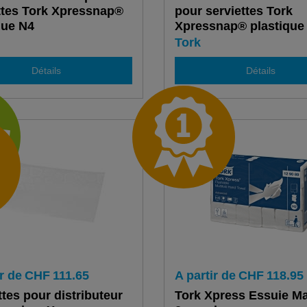
ttes Tork Xpressnap®
pour serviettes Tork
que N4
Xpressnap® plastique
N4
Tork
Détails
Détails
r de
CHF
111.65
A partir de
CHF
118.95
ttes pour distributeur
Tork Xpress Essuie M