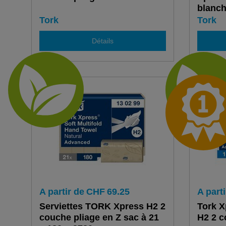
blanch
couch
Tork
Tork
Détails
A partir de
CHF
69.25
A parti
Serviettes TORK Xpress H2 2
Tork X
couche pliage en Z sac à 21
H2 2 