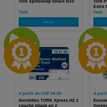
Tork Xpressnap Snack N10
Tork 
Extra 
Tork
Tork
Détails
A partir de
CHF
66.95
A parti
Serviettes TORK Xpress H2 1
Essuie
couche pliage en Z
Xpress