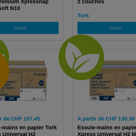
Premium Xpressnap
2 couches
Soft N10
Tork
Détails
Détails
r de
CHF
107.45
A partir de
CHF
130.30
-mains en papier Tork
Essuie-mains en papie
 Universal H2
Xpress Universal H2 b