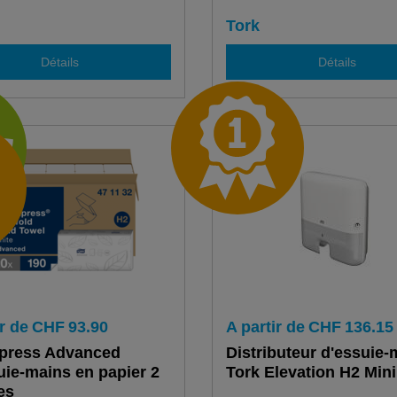
Tork
Détails
Détails
r de
CHF
93.90
A partir de
CHF
136.15
Xpress Advanced
Distributeur d'essuie-
ie-mains en papier 2
Tork Elevation H2 Mini
es