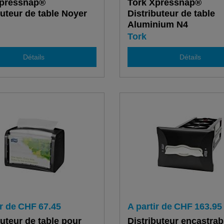
Xpressnap®
Tork Xpressnap®
buteur de table Noyer
Distributeur de table
Aluminium N4
Tork
Détails
Détails
r de
CHF
67.45
A partir de
CHF
163.95
buteur de table pour
Distributeur encastrab