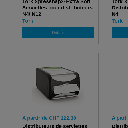
Tork Xpressnap® Extra Soft
Tork 
Serviettes pour distributeurs
Distri
N4/ N12
N4
Tork
Tork
Détails
A partir de
CHF
122.30
A parti
Distributeurs de serviettes
Distri