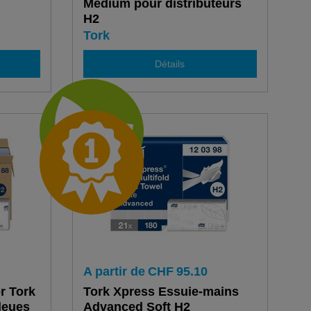
Medium pour distributeurs
H2
Tork
Détails
A partir de
CHF
95.10
r Tork
Tork Xpress Essuie-mains
leues
Advanced Soft H2