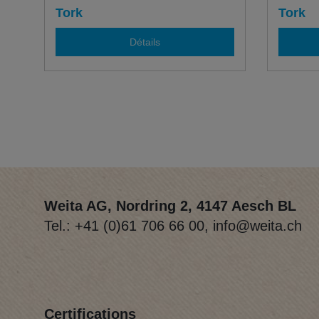
couche
Tork
Tork
Détails
Weita AG, Nordring 2, 4147 Aesch BL
Tel.:
+41 (0)61 706 66 00
,
info@weita.ch
Certifications