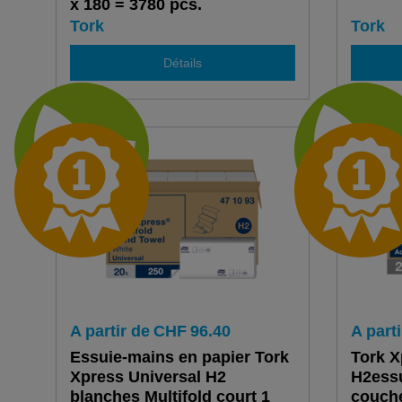
x 180 = 3780 pcs.
Tork
Tork
Détails
A partir de
CHF
96.40
A parti
Essuie-mains en papier Tork
Tork 
Xpress Universal H2
H2essu
blanches Multifold court 1
couch