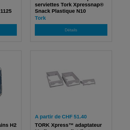
serviettes Tork Xpressnap®
 1125
Snack Plastique N10
Tork
Détails
A partir de
CHF
51.40
ains H2
TORK Xpress™ adaptateur