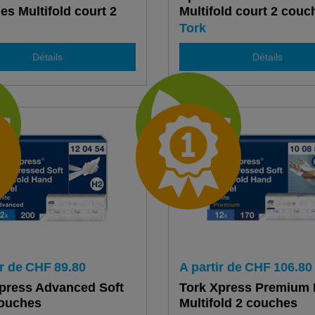
es Multifold court 2
Multifold court 2 couc
es
Tork
Détails
Détails
r de
CHF
89.80
A partir de
CHF
106.80
press Advanced Soft
Tork Xpress Premium
couches
Multifold 2 couches