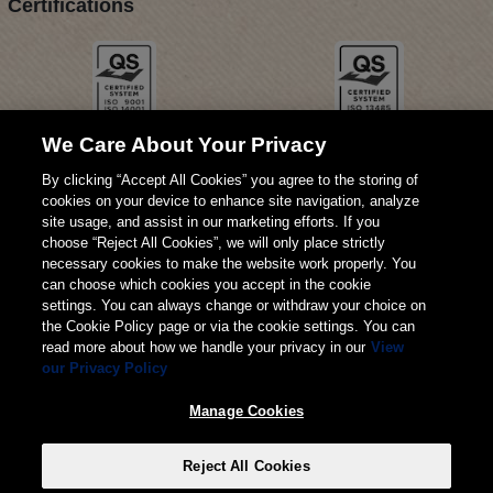
Certifications
We Care About Your Privacy
By clicking “Accept All Cookies” you agree to the storing of
cookies on your device to enhance site navigation, analyze
site usage, and assist in our marketing efforts. If you
choose “Reject All Cookies”, we will only place strictly
necessary cookies to make the website work properly. You
can choose which cookies you accept in the cookie
settings. You can always change or withdraw your choice on
the Cookie Policy page or via the cookie settings. You can
read more about how we handle your privacy in our
View
our Privacy Policy
© 2026 Weita SA
Manage Cookies
Impressum
CGV
Protection des données
Reject All Cookies
Manage Cookies