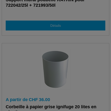
722042/25l + 721993/50l
Détails
A partir de
CHF
36.00
Corbeille à papier grise ignifuge 20 lites en