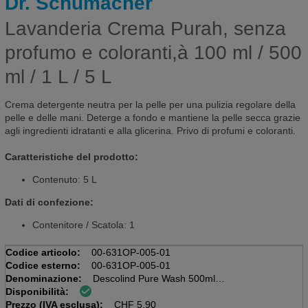
Dr. Schumacher
Lavanderia Crema Purah, senza
profumo e coloranti,à 100 ml / 500
ml / 1 L / 5 L
Crema detergente neutra per la pelle per una pulizia regolare della
pelle e delle mani. Deterge a fondo e mantiene la pelle secca grazie
agli ingredienti idratanti e alla glicerina. Privo di profumi e coloranti.
Caratteristiche del prodotto:
Contenuto: 5 L
Dati di confezione:
Contenitore / Scatola: 1
Codice articolo:
00-631OP-005-01
Codice esterno:
00-631OP-005-01
Denominazione:
Descolind Pure Wash 500ml
Disponibilità:
Bottiglia da 500ml
Prezzo (IVA esclusa):
Lozione detergente senza fragranza
CHF
5.90