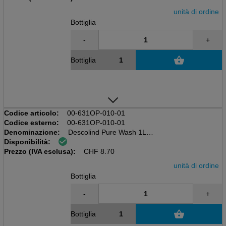
unità di ordine
Bottiglia
-
+
Bottiglia
Codice articolo:
00-631OP-010-01
Codice esterno:
00-631OP-010-01
Denominazione:
Descolind Pure Wash 1L
Disponibilità:
Bottiglia da 1L
Prezzo (IVA esclusa):
Lozione detergente senza fragranza
CHF
8.70
unità di ordine
Bottiglia
-
+
Bottiglia