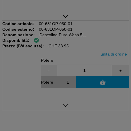
Codice articolo:
00-631OP-050-01
Codice esterno:
00-631OP-050-01
Denominazione:
Descolind Pure Wash 5L
Disponibilità:
Contenitori a 5L
Prezzo (IVA esclusa):
Lozione detergente senza fragranza
CHF
33.95
unità di ordine
Potere
-
+
Potere