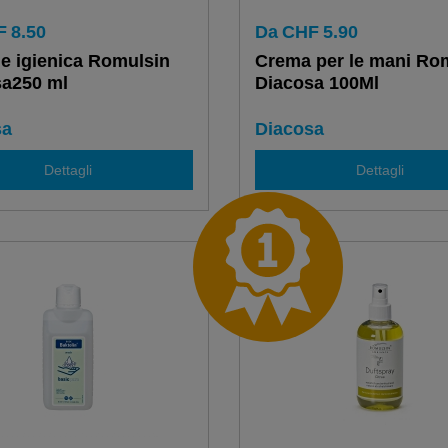
F
8.50
Da
CHF
5.90
e igienica Romulsin
Crema per le mani Ro
sa250 ml
Diacosa 100Ml
sa
Diacosa
Dettagli
Dettagli