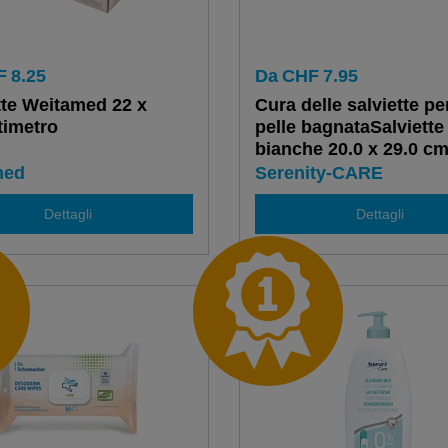
F
8.25
Da
CHF
7.95
tte Weitamed 22 x
Cura delle salviette per
imetro
pelle bagnataSalviett
bianche 20.0 x 29.0 c
med
Serenity-CARE
Dettagli
Dettagli