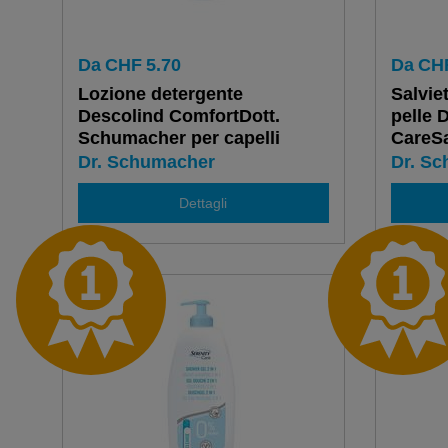
Da
CHF
5.70
Da
CH
Lozione detergente
Salviet
Descolind ComfortDott.
pelle 
Schumacher per capelli
CareSa
normaliut,
Dr. Schumacher
Dr. S
100ml/500ml/1L/5L
Dettagli