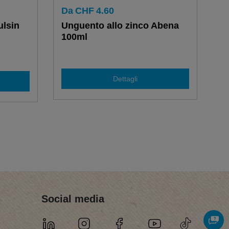
Da
CHF
4.60
lsin
Unguento allo zinco Abena
100ml
Dettagli
Social media