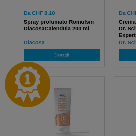
Da
CHF
8.10
Da
CH
Spray profumato Romulsin
Crema 
DiacosaCalendula 200 ml
Dr. S
Expert
Diacosa
Dr. S
Dettagli