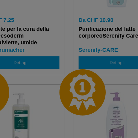
F
7.25
Da
CHF
10.90
te per la cura della
Purificazione del latte
Desoderm
corporeoSerenity Car
lviette, umide
chumacher
Serenity-CARE
Dettagli
Dettagli