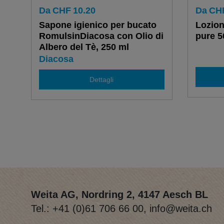
Da
CHF
10.20
Da
CH
Sapone igienico per bucato
Lozion
RomulsinDiacosa con Olio di
pure 5
Albero del Tè, 250 ml
Diacosa
Dettagli
Weita AG, Nordring 2, 4147 Aesch BL
Tel.:
+41 (0)61 706 66 00
,
info@weita.ch