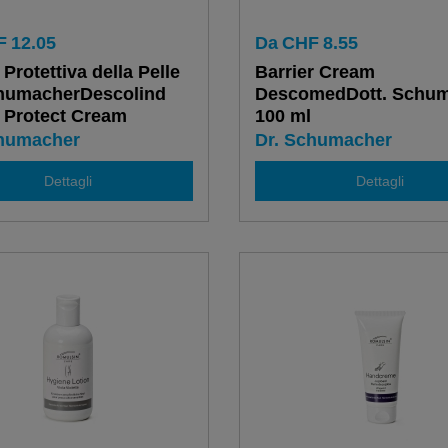
F
12.05
Da
CHF
8.55
Protettiva della Pelle
Barrier Cream
chumacherDescolind
DescomedDott. Schum
 Protect Cream
100 ml
chumacher
Dr. Schumacher
Dettagli
Dettagli