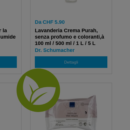
Da
CHF
5.90
 la
Lavanderia Crema Purah,
e umide
senza profumo e coloranti,à
m
100 ml / 500 ml / 1 L / 5 L
Dr. Schumacher
Dettagli