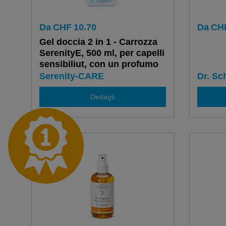
Da
CHF
10.70
Da
CH
Gel doccia 2 in 1 - Carrozza
SerenityE, 500 ml, per capelli
sensibiliut, con un profumo
sottile
Serenity-CARE
Dr. S
Dettagli