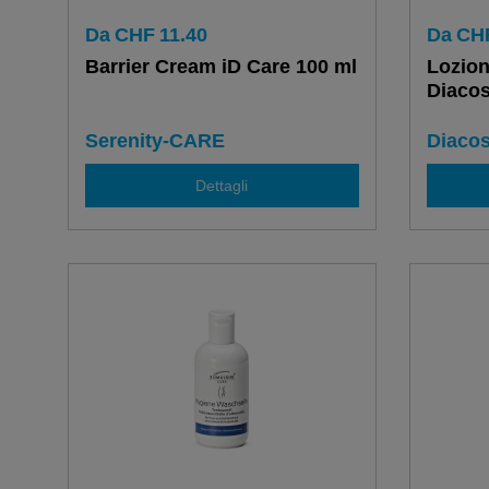
Da
CHF
11.40
Da
CH
Barrier Cream iD Care 100 ml
Lozion
Diaco
Serenity-CARE
Diaco
Dettagli