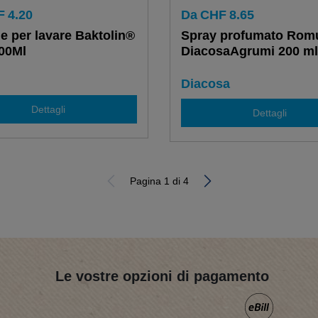
F
4.20
Da
CHF
8.65
e per lavare Baktolin®
Spray profumato Romu
00Ml
DiacosaAgrumi 200 ml
Diacosa
Dettagli
Dettagli
Pagina 1 di 4
Le vostre opzioni di pagamento