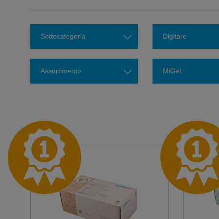
Sottocategoria
Digitare
Assortimento
MiGeL