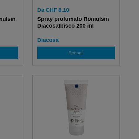
Da
CHF
8.10
mulsin
Spray profumato Romulsin
DiacosaIbisco 200 ml
Diacosa
Dettagli