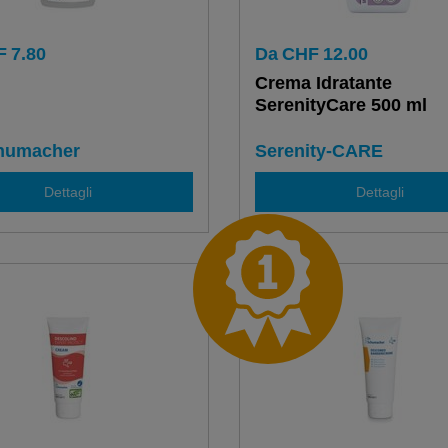
F
7.80
Da
CHF
12.00
Crema Idratante
SerenityCare 500 ml
chumacher
Serenity-CARE
Dettagli
Dettagli