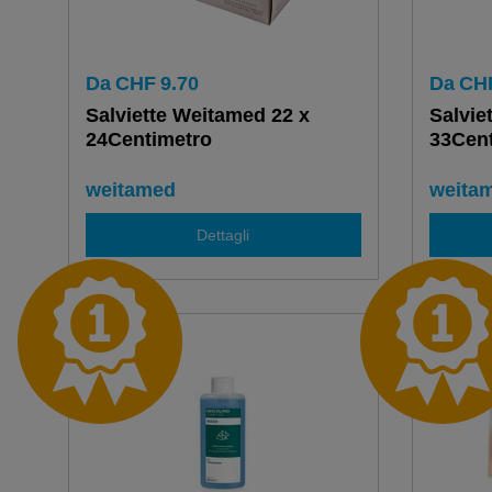
Da
CHF
9.70
Da
CH
Salviette Weitamed 22 x
Salvie
24Centimetro
33Cent
weitamed
weita
Dettagli