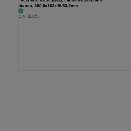
Pacchetto da 50 pezzi, canna da zucchero
bianco, 250,9x162x48/63,2mm
CHF
18.35