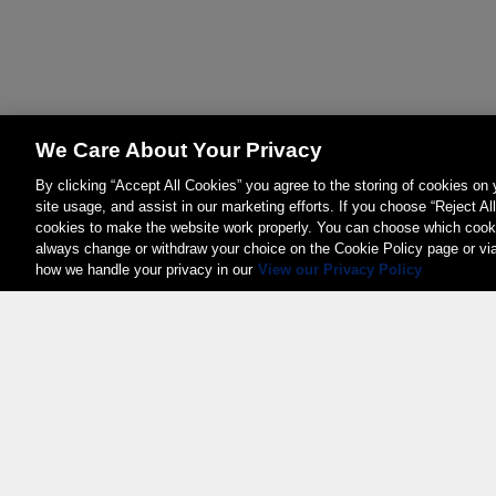
We Care About Your Privacy
By clicking “Accept All Cookies” you agree to the storing of cookies on
site usage, and assist in our marketing efforts. If you choose “Reject Al
cookies to make the website work properly. You can choose which cooki
always change or withdraw your choice on the Cookie Policy page or vi
how we handle your privacy in our
View our Privacy Policy
Weita AG, Nordring 2, 4147 Aesch BL
Tel.:
+41 (0)61 706 66 00
,
info@weita.ch