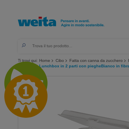
Ti trovi qui:
Home
Cibo
Fatta con canna da zucchero
Lunchbox in 2 parti con piegheBianco in fibr