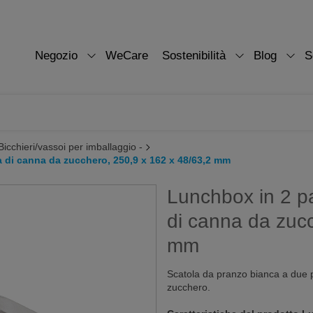
Negozio
WeCare
Sostenibilità
Blog
S
Bicchieri/vassoi per imballaggio -
a di canna da zucchero, 250,9 x 162 x 48/63,2 mm
Lunchbox in 2 pa
di canna da zuc
mm
Scatola da pranzo bianca a due pe
zucchero.