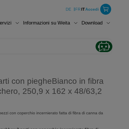
DE
FR
IT
Accedi
ervizi
Informazioni su Weita
Download
rti con piegheBianco in fibra
chero, 250,9 x 162 x 48/63,2
zzi con coperchio incernierato fatta di fibra di canna da