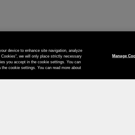
 your device to enhance site navigation, analyze
Manage Coo
l Cookies”, we will only place strictly necessary
es you accept in the cookie settings. You can
a the cookie settings. You can read more about
Le vostre opzioni di pagamento