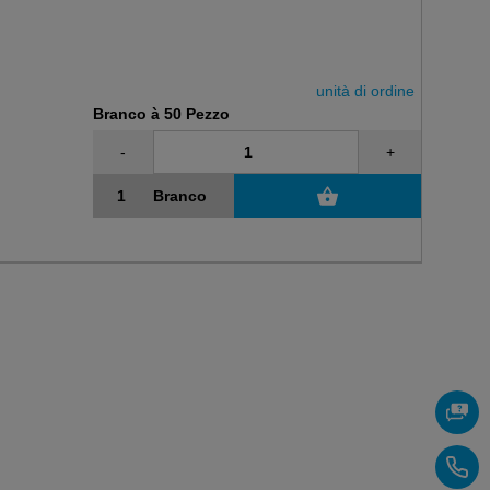
unità di ordine
Branco à 50 Pezzo
-
+
Branco