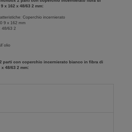
unchbox 2 parti con coperchio incernierato fibra di
9 x 162 x 48/63 2 mm:
tteristiche: Coperchio incernierato
250 9 x 162 mm
: 48/63 2
l´olio
 parti con coperchio incernierato bianco in fibra di
 x 48/63 2 mm: