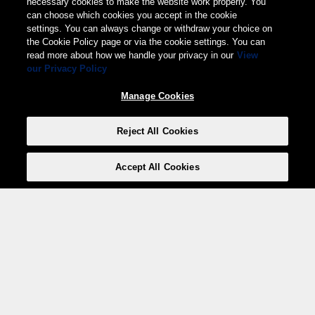
necessary cookies to make the website work properly. You
can choose which cookies you accept in the cookie
settings. You can always change or withdraw your choice on
the Cookie Policy page or via the cookie settings. You can
read more about how we handle your privacy in our
View
our Privacy Policy
Manage Cookies
Reject All Cookies
Accept All Cookies
Weita AG, Nordring 2, 4147 Aesch BL
Tel.:
+41 (0)61 706 66 00
,
info@weita.ch
Le vostre opzioni di pagamento