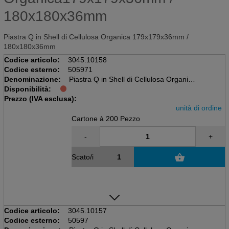
180x180x36mm
Piastra Q in Shell di Cellulosa Organica 179x179x36mm /
180x180x36mm
Codice articolo:
3045.10158
Codice esterno:
505971
Denominazione:
Piastra Q in Shell di Cellulosa Organica
Disponibilità:
Scatola di 4x50 pezzi, non divisi
Prezzo (IVA esclusa):
180 mm x 180 mm x 36 mm
unità di ordine
Cartone à 200 Pezzo
-
+
Scato/i
Codice articolo:
3045.10157
Codice esterno:
50597