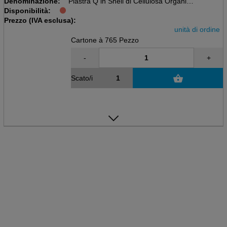
Denominazione:
Piastra Q in Shell di Cellulosa Organica
Disponibilità:
Scatola da 9 x 85 = 765 pezzi
Prezzo (IVA esclusa):
179 mm x 179 mm x 36 mm
unità di ordine
Cartone à 765 Pezzo
-
+
Scato/i