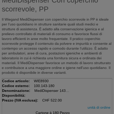
MediDispenser Con coperchio
scorrevole, PP
Il Wiegand MediDispenser con coperchio scorrevole in PP è ideale
per l'uso quotidiano in strutture sanitarie quali studi medici e
strutture di assistenza. È adatto alla conservazione igienica e al
prelievo controllato di materiali di consumo e favorisce flussi di
lavoro efficienti in aree molto frequentate. Il pratico coperchio
scorrevole protegge il contenuto da polvere e impurità e consente al
contempo un accesso rapido e comodo durante l’utilizzo. È adatto
per ambulatori, aree di cura, postazioni igieniche e ambienti di
laboratorio in cui è richiesta una fornitura sicura e ordinata dei
materiali. Il MediDispenser favorisce un metodo di lavoro strutturato
e contribuisce a una maggiore ordine e igiene nell’uso quotidiano. Il
prodotto è disponibile in diverse varianti.
Codice articolo:
WIE8930
Codice esterno:
100.143-180
Denominazione:
MediDispenser 143
Disponibilità:
Cartone à 180 pz
Prezzo (IVA esclusa):
Con coperchio scorrevole, PP
CHF
522.00
unità di ordine
Cartone à 180 Pezzo