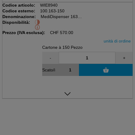
Codice articolo:
WIE8940
Codice esterno:
100.163-150
Denominazione:
MediDispenser 163
Disponibilità:
Cartone à 150 pz
Con coperchio scorrevole, PP
Prezzo (IVA esclusa):
CHF
570.00
unità di ordine
Cartone à 150 Pezzo
-
+
Scato/i