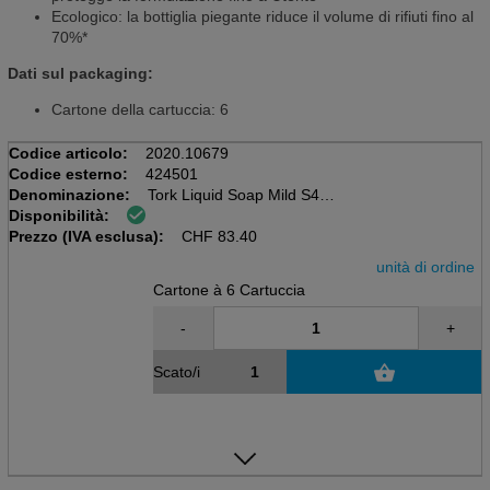
Ecologico: la bottiglia piegante riduce il volume di rifiuti fino al
70%*
Dati sul packaging:
Cartone della cartuccia: 6
Codice articolo:
2020.10679
Codice esterno:
424501
Denominazione:
Tork Liquid Soap Mild S4
Disponibilità:
Scatola di 6 cartucce da 1L
Prezzo (IVA esclusa):
Con un profumo leggero
CHF
83.40
unità di ordine
Cartone à 6 Cartuccia
-
+
Scato/i