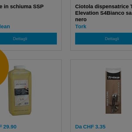
e in schiuma SSP
Ciotola dispensatrice 
Elevation S4Bianco sa
nero
lean
Tork
Dettagli
Dettagli
F
29.90
Da
CHF
3.35