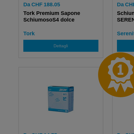
Da
CHF
188.05
Da
CH
Tork Premium Sapone
Schiu
SchiumosoS4 dolce
SEREN
Tork
Seren
Dettagli