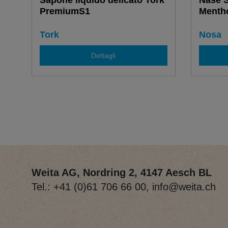
Sapone liquido delicato Tork
Nase S
PremiumS1
Menth
Tork
Nosa
Dettagli
Weita AG, Nordring 2, 4147 Aesch BL
Tel.:
+41 (0)61 706 66 00
,
info@weita.ch