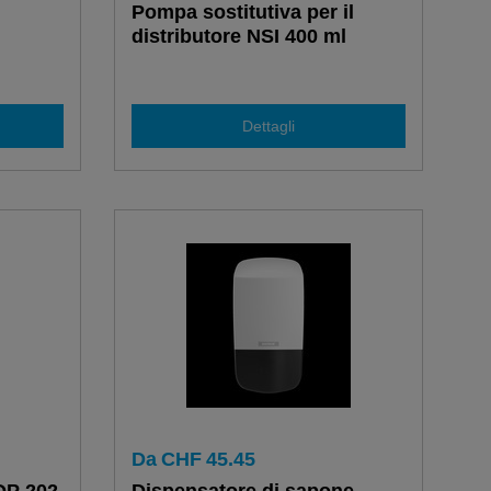
Pompa sostitutiva per il
distributore NSI 400 ml
Dettagli
Da
CHF
45.45