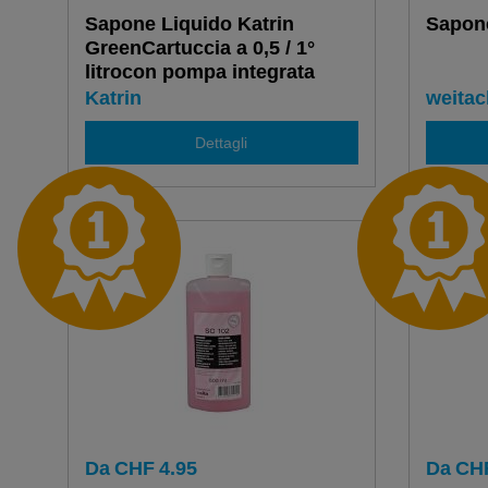
Sapone Liquido Katrin
Sapon
GreenCartuccia a 0,5 / 1°
litrocon pompa integrata
Katrin
weitac
Dettagli
Da
CHF
4.95
Da
CH