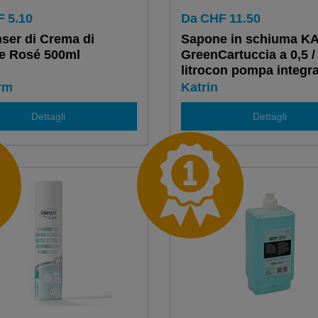
F
5.10
Da
CHF
11.50
ser di Crema di
Sapone in schiuma K
e Rosé 500ml
GreenCartuccia a 0,5 /
litrocon pompa integr
rm
Katrin
Dettagli
Dettagli