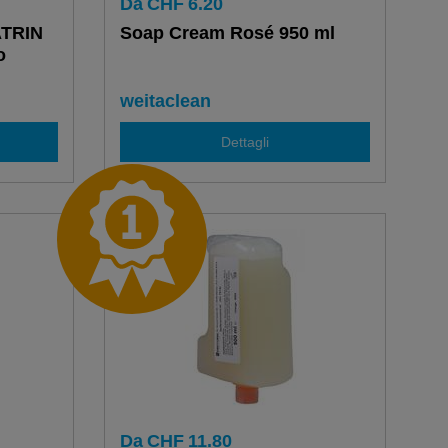
Da
CHF
6.20
ATRIN
Soap Cream Rosé 950 ml
o
weitaclean
Dettagli
Da
CHF
11.80