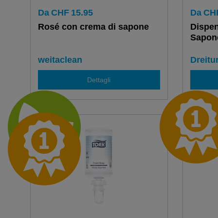
Da
CHF
15.95
Da
CH
Rosé con crema di sapone
Dispen
Sapon
weitaclean
Dreitu
Dettagli