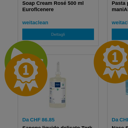
Soap Cream Rosé 500 ml
Pasta 
Euroflcenere
maniAb
weitaclean
weitac
Dettagli
Da
CHF
86.85
Da
CH