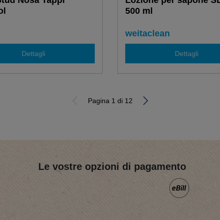
tud Nosa Tappi
Lozione per sapone S
ol
500 ml
weitaclean
Dettagli
Dettagli
Pagina 1 di 12
Le vostre opzioni di pagamento