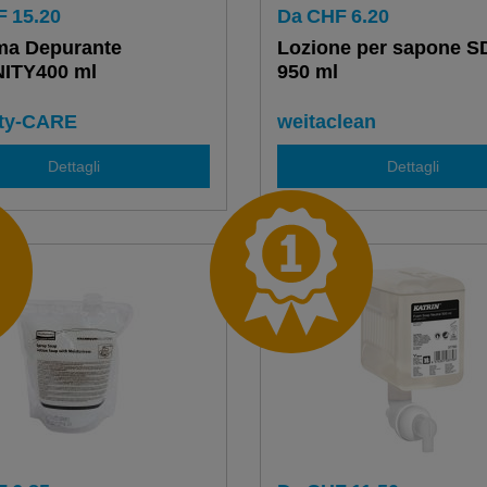
F
15.20
Da
CHF
6.20
ma Depurante
Lozione per sapone S
ITY400 ml
950 ml
ity-CARE
weitaclean
Dettagli
Dettagli