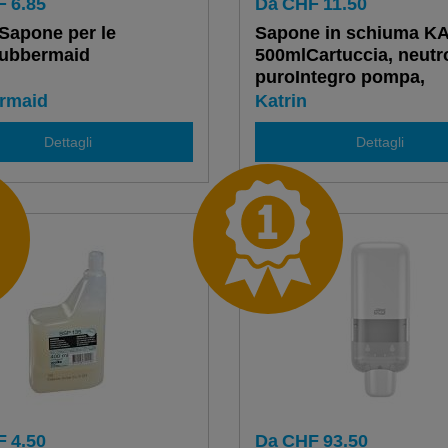
F
6.85
Da
CHF
11.50
Sapone per le
Sapone in schiuma K
ubbermaid
500mlCartuccia, neutr
puroIntegro pompa,
Dispenser 722326/2
rmaid
Katrin
Dettagli
Dettagli
F
4.50
Da
CHF
93.50