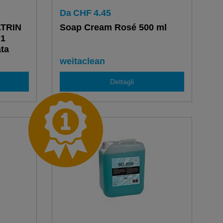
Da
CHF
4.45
ATRIN
Soap Cream Rosé 500 ml
 1
ata
weitaclean
Dettagli