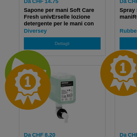
Da
CHF
14.75
Da
CH
Sapone per mani Soft Care
Spray 
Fresh univErselle lozione
maniR
detergente per le mani con
DEFragranza Zentem
Diversey
Rubbe
Dettagli
Da
CHF
8.20
Da
CH