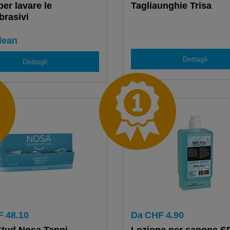
per lavare le
Tagliaunghie Trisa
rasivi
lean
Dettagli
Dettagli
F
48.10
Da
CHF
4.90