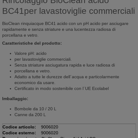
Rincolaggio BioClean acido
BC41per lavastoviglie commerciali
BioClean rinquiacque BC41 acido con un pH acido per asciugare
rapidamente e senza striature e una lucentezza radiosa di
porcellana e vetro.
Caratteristiche del prodotto:
Valore pH: acido
per lavastoviglie commerciali.
Senza striature asciugatura rapida e luce radiosa di
porcellana e vetro.
Adatto a tutte le durezze dell´acqua e particolarmente
economico da usare.
Certificato in modo sostenibile con l´UE Ecolabel
Imballaggio:
Bombole da 10 / 20 L
Canne da 200 L
Codice articolo:
9006020
Codice esterno:
9006020