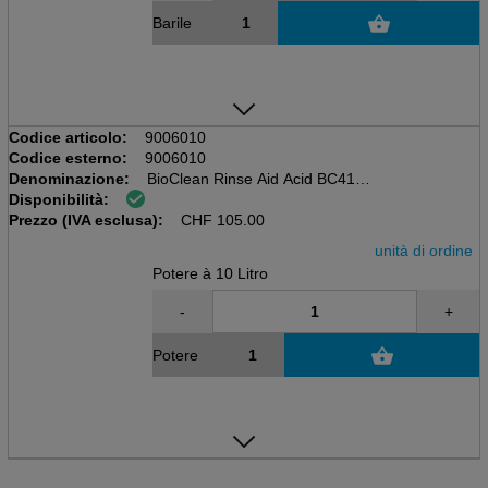
Barile
Codice articolo:
9006010
Codice esterno:
9006010
Denominazione:
BioClean Rinse Aid Acid BC41
Disponibilità:
Contenitore à 10L, Etichetta Europea Ecolabel
Prezzo (IVA esclusa):
CHF
105.00
unità di ordine
Potere à 10 Litro
-
+
Potere