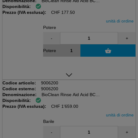
Denominazione:
BioClean Rinse Aid Acid BC41
Disponibilità:
Bidon à 20kg, UE Ecolabel
Prezzo (IVA esclusa):
Acido
CHF
177.50
unità di ordine
Potere
-
+
Potere
Codice articolo:
9006200
Codice esterno:
9006200
Denominazione:
BioClean Rinse Aid Acid BC41
Disponibilità:
Canna da 200kg, UE Ecolabel
Prezzo (IVA esclusa):
Acido
CHF
1'659.00
unità di ordine
Barile
-
+