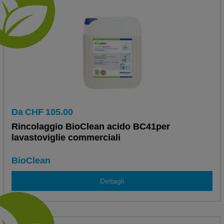
Da
CHF
105.00
Rincolaggio BioClean acido BC41per
lavastoviglie commerciali
BioClean
Dettagli