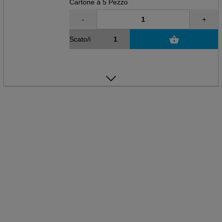
Cartone à 5 Pezzo
-
+
Scato/i