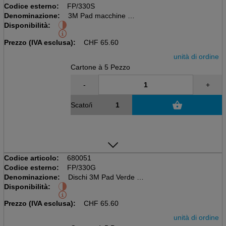
Codice esterno:
FP/330S
Denominazione:
3M Pad macchine 13"
Disponibilità:
Cartone à 5 pz
Nero, 33cm, Nylon
Prezzo (IVA esclusa):
CHF
65.60
unità di ordine
Cartone à 5 Pezzo
-
+
Scato/i
Codice articolo:
680051
Codice esterno:
FP/330G
Denominazione:
Dischi 3M Pad Verde 13'
Disponibilità:
5 pezzi per scatola,
Diametro 330mm
Prezzo (IVA esclusa):
CHF
65.60
unità di ordine