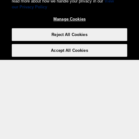
read more about how we handle your privacy in our
View
our Privacy Policy
Manage Cookies
Reject All Cookies
Accept All Cookies
Weita AG, Nordring 2, 4147 Aesch BL
Tel.:
+41 (0)61 706 66 00
,
info@weita.ch
Le vostre opzioni di pagamento
Social media