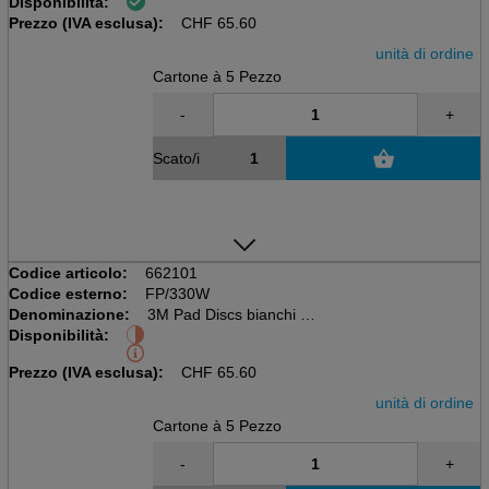
Disponibilità:
5 pezzi per scatola,
Prezzo (IVA esclusa):
Diametro 330mm
CHF
65.60
unità di ordine
Cartone à 5 Pezzo
-
+
Scato/i
Codice articolo:
662101
Codice esterno:
FP/330W
Denominazione:
3M Pad Discs bianchi 13'
Disponibilità:
5 pezzi per scatola,
Diametro 330mm
Prezzo (IVA esclusa):
CHF
65.60
unità di ordine
Cartone à 5 Pezzo
-
+