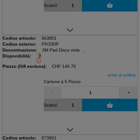
Scato/i
Codice articolo:
663801
Codice esterno:
FP/330P
Denominazione:
3M Pad Discs viola 13'
Disponibilità:
5 pezzi per scatola,
Diametro 330mm
Prezzo (IVA esclusa):
CHF
146.75
unità di ordine
Cartone à 5 Pezzo
-
+
Scato/i
Codice articolo:
673801