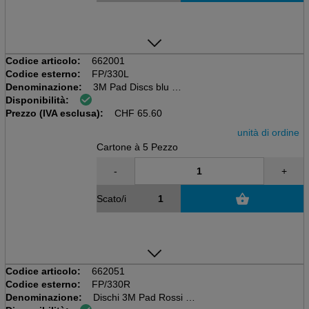
Codice articolo:
662001
Codice esterno:
FP/330L
Denominazione:
3M Pad Discs blu 13'
Disponibilità:
5 pezzi per scatola,
Prezzo (IVA esclusa):
Diametro 330mm
CHF
65.60
unità di ordine
Cartone à 5 Pezzo
-
+
Scato/i
Codice articolo:
662051
Codice esterno:
FP/330R
Denominazione:
Dischi 3M Pad Rossi 13'