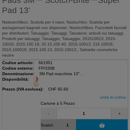
Pads 3M™ Scotch-Brite™Super
Pad 13'
Nastuechlibox; Scatola per il naso; Nastuchbix; Scatola per
asciugamani bagnati con dispenser; Nastüchlibox; Fazzoletti facciali
per distributori; Tatuaggio; Tatuaggi; Tatuatore; articoli sui tatuaggi;
Prodotti per tatuaggi; Tatuaggio; Tatuaggio; 201510013; 2015-
10018; 2015.100.18; 20.15.100.40; 2015-10013; 215.10018;
2015.100018; 2015.100.13; 2015.10013.; Salviette cosmetiche
neutre
Codice articolo:
661951
Codice esterno:
FP/330B
Denominazione:
3M Pad macchine 13"
Disponibilità:
Cartone à 5 pz
Marone, 33cm, Polyester
Prezzo (IVA esclusa):
CHF
65.60
unità di ordine
Cartone à 5 Pezzo
-
+
Scato/i