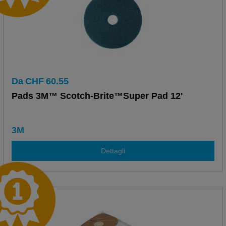
Da
CHF
60.55
Pads 3M™ Scotch-Brite™Super Pad 12'
3M
Dettagli