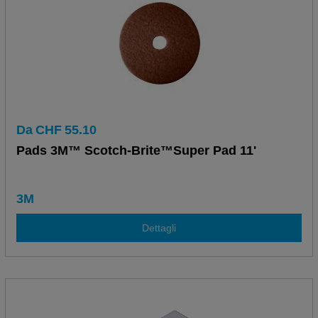
Da
CHF
55.10
Pads 3M™ Scotch-Brite™Super Pad 11'
3M
Dettagli