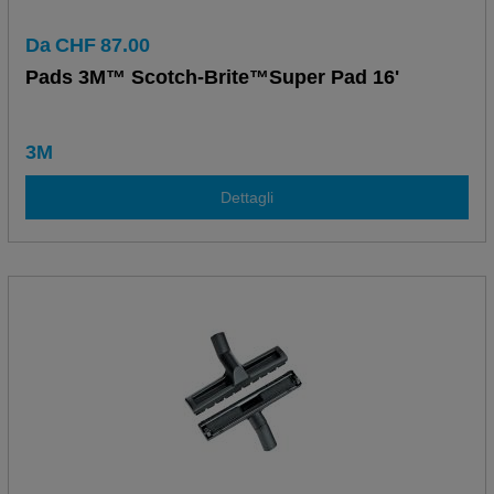
Da
CHF
87.00
Pads 3M™ Scotch-Brite™Super Pad 16'
3M
Dettagli