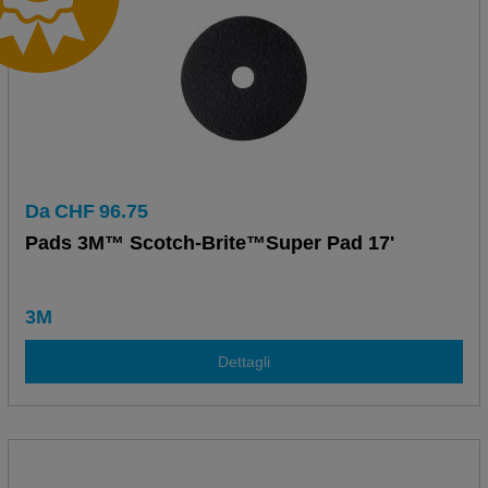
Da
CHF
96.75
Pads 3M™ Scotch-Brite™Super Pad 17'
3M
Dettagli