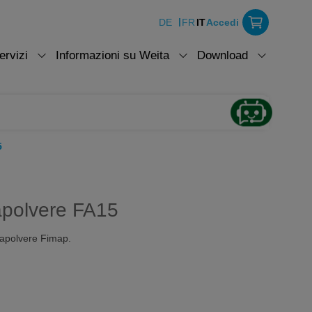
DE
FR
IT
Accedi
ervizi
Informazioni su Weita
Download
5
apolvere FA15
rapolvere Fimap.