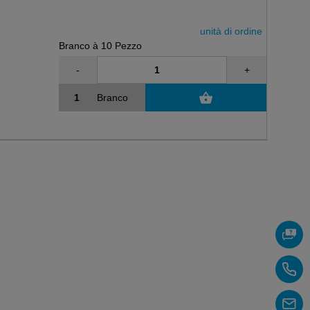
unità di ordine
Branco à 10 Pezzo
-
+
Branco