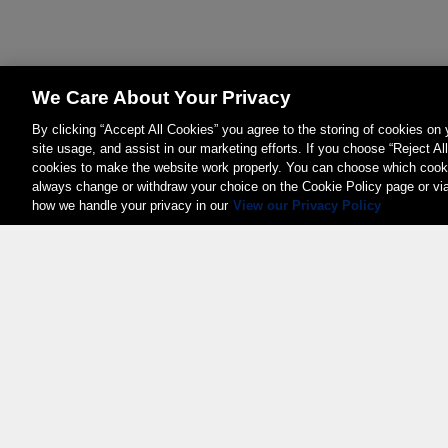
We Care About Your Privacy
By clicking “Accept All Cookies” you agree to the storing of cookies on
site usage, and assist in our marketing efforts. If you choose “Reject Al
cookies to make the website work properly. You can choose which cooki
always change or withdraw your choice on the Cookie Policy page or vi
how we handle your privacy in our
View our Privacy Policy
Weita AG, Nordring 2, 4147 Aesch BL
Tel.:
+41 (0)61 706 66 00
,
info@weita.ch
Certificazioni