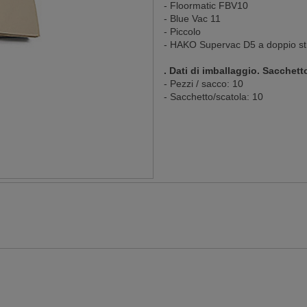
- Floormatic FBV10
- Blue Vac 11
- Piccolo
- HAKO Supervac D5 a doppio str
. Dati di imballaggio. Sacchet
- Pezzi / sacco: 10
- Sacchetto/scatola: 10