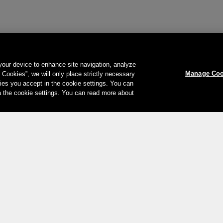
 your device to enhance site navigation, analyze
Manage Coo
l Cookies”, we will only place strictly necessary
es you accept in the cookie settings. You can
a the cookie settings. You can read more about
Le vostre opzioni di pagamento