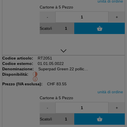
unità di ordine
Cartone à 5 Pezzo
-
+
Scato/i
Codice articolo:
RT2051
Codice esterno:
01.01.05.0022
Denominazione:
Superpad Green 22 pollici
Disponibilità:
559mm, 5 pezzi per cartone
Prezzo (IVA esclusa):
CHF
83.55
unità di ordine
Cartone à 5 Pezzo
-
+
Scato/i