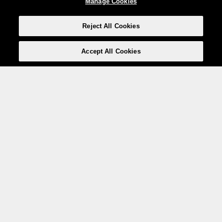
Manage Cookies
Reject All Cookies
Accept All Cookies
Weita AG, Nordring 2, 4147 Aesch BL
Tel.:
+41 (0)61 706 66 00
,
info@weita.ch
Le vostre opzioni di pagamento
Social media