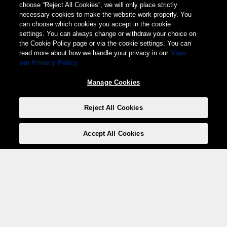
choose “Reject All Cookies”, we will only place strictly
necessary cookies to make the website work properly. You
can choose which cookies you accept in the cookie
settings. You can always change or withdraw your choice on
the Cookie Policy page or via the cookie settings. You can
read more about how we handle your privacy in our
View
our Privacy Policy
Manage Cookies
Reject All Cookies
Accept All Cookies
Weita AG, Nordring 2, 4147 Aesch BL
Tel.:
+41 (0)61 706 66 00
,
info@weita.ch
Le vostre opzioni di pagamento