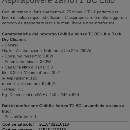
Aspirapolvere zainoT1 BC Litio
Con un tempo di funzionamento di 25 minuti il T1 è perfetto per
lavori di pulizia rapidi ed efficienti. L´aspirapolvere è molto leggero e
comodo da trasportare lascia le mani libere e non interferisce.
Caratteristiche del prodotto Ghibli e Vortex T1 BC Litio Back
Dry Cleaner:
- Colore:
Giallo - Alimentazione: Batterie al litio 24V 280Wh
- Consumo massimo: 330W
- Potenza nominale: 300W
- Capacità filtro di carta: 3 3
litri: 3 3 litri: Volume d´aria: 30 l/
s- Aspirazione: 125
mbar- Livello sonoro: 54db(A
)- Peso: 7 3
Kg- Dimensioni (LxWxH): 240 x 240 x 600
Dati di confezione Ghibli e Vortex T1 BC Lavanderia a secco al
litio:
- Pezzo/Cartone: 1
Codice articolo:
G115481210119
Codice esterno:
115481210119