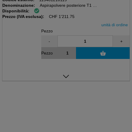
Denominazione:
Aspirapolvere posteriore T1 BC
Disponibilità:
Lithium Swift, con batteria
Prezzo (IVA esclusa):
Accessori 32mm
CHF
1'211.75
unità di ordine
Pezzo
-
+
Pezzo