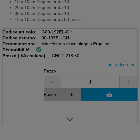
10 x 10cm Dispenser da 10
20 x 10cm Dispenser da 10
30 x 10cm Dispenser da 10
10 x 10cm Dispenser da 50 pezzi
Codice articolo:
G00-192EL-GH
Codice esterno:
00-197EL-GH
Denominazione:
Macchina a disco singolo Ergoline
Disponibilità:
SB143 TS+T inclusa targa di guida +
Prezzo (IVA esclusa):
Guida SB 143 EL HP
CHF
2'218.50
unità di ordine
Pezzo
-
+
Pezzo