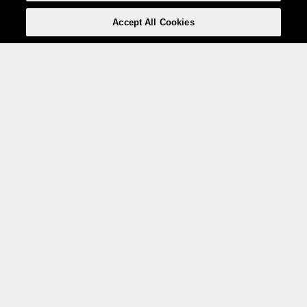
Accept All Cookies
Weita AG, Nordring 2, 4147 Aesch BL
Tel.:
+41 (0)61 706 66 00
,
info@weita.ch
Le vostre opzioni di pagamento
Social media
Certificazioni