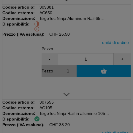
Codice articolo:
309381
Codice esterno:
AC650
Denominazione:
ErgoTec Ninja Aluminum Rail 65cm
Disponibilità:
Completo di gomma morbida
e cappucci di estremità SmartClip
Prezzo (IVA esclusa):
CHF
26.50
unità di ordine
Pezzo
-
+
Pezzo
Codice articolo:
307555
Codice esterno:
AC105
Denominazione:
ErgoTec Ninja Rail in alluminio 105
Disponibilità:
Completa di gomma morbida e
Prezzo (IVA esclusa):
Cappucci SmartClip End Cap 105cm SOFT
CHF
38.20
unità di ordine