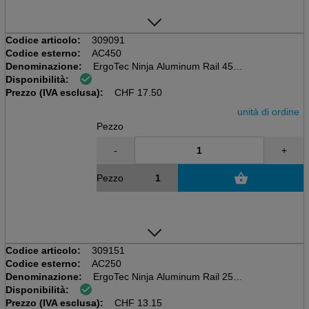
Codice articolo:
309091
Codice esterno:
AC450
Denominazione:
ErgoTec Ninja Aluminum Rail 45cm
Disponibilità:
Completo di gomma morbida
Prezzo (IVA esclusa):
e cappucci di estremità SmartClip
CHF
17.50
unità di ordine
Pezzo
-
+
Pezzo
Codice articolo:
309151
Codice esterno:
AC250
Denominazione:
ErgoTec Ninja Aluminum Rail 25cm
Disponibilità:
Completa di gomma morbida e
Prezzo (IVA esclusa):
Cappi finali SmartClip 25cm SOFT
CHF
13.15