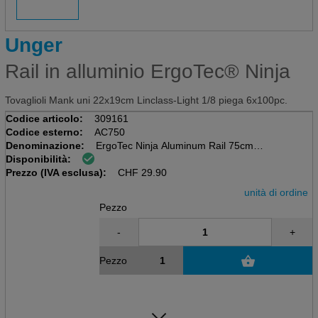
Unger
Rail in alluminio ErgoTec® Ninja
Tovaglioli Mank uni 22x19cm Linclass-Light 1/8 piega 6x100pc.
Codice articolo:
309161
Codice esterno:
AC750
Denominazione:
ErgoTec Ninja Aluminum Rail 75cm
Disponibilità:
Completa di gomma morbida e
Prezzo (IVA esclusa):
Cappi di estremità SmartClip 75cm SOFT
CHF
29.90
unità di ordine
Pezzo
-
+
Pezzo