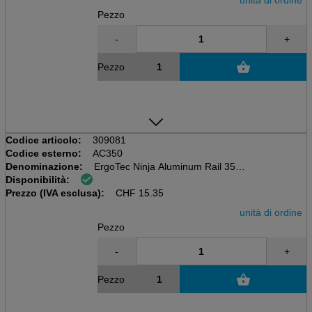
Pezzo
-
+
Pezzo
Codice articolo:
309081
Codice esterno:
AC350
Denominazione:
ErgoTec Ninja Aluminum Rail 35cm
Disponibilità:
Completo di gomma morbida
Prezzo (IVA esclusa):
e cappucci di estremità SmartClip
CHF
15.35
unità di ordine
Pezzo
-
+
Pezzo