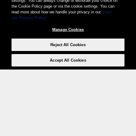
settings. You can always change or withdraw your choice on
the Cookie Policy page or via the cookie settings. You can
read more about how we handle your privacy in our
View
our Privacy Policy
Manage Cookies
Reject All Cookies
Accept All Cookies
Weita AG, Nordring 2, 4147 Aesch BL
Tel.:
+41 (0)61 706 66 00
,
info@weita.ch
Le vostre opzioni di pagamento
Social media