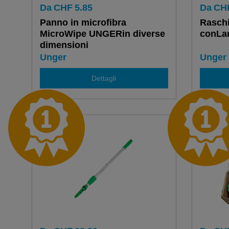
Da
CHF
5.85
Da
CH
Panno in microfibra
Raschi
MicroWipe UNGERin diverse
conLam
dimensioni
Unger
Unger
Dettagli