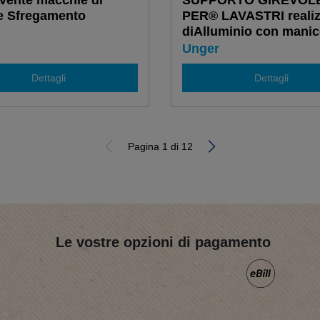
ente macchie di
SUPPORTO GIREVOL
e Sfregamento
PER® LAVASTRI realiz
diAlluminio con manic
plastica
Unger
Dettagli
Dettagli
Pagina 1 di 12
Le vostre opzioni di pagamento