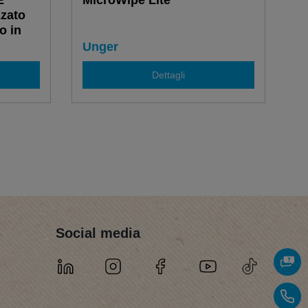
E
MicroWipe Lite
zato
o in
Unger
Dettagli
Social media