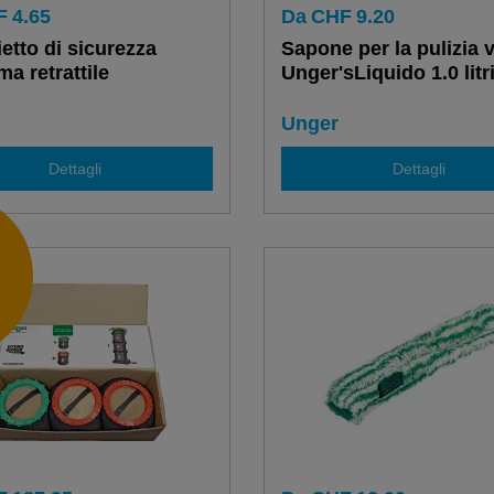
F
4.65
Da
CHF
9.20
etto di sicurezza
Sapone per la pulizia v
a retrattile
Unger'sLiquido 1.0 litr
Unger
Dettagli
Dettagli