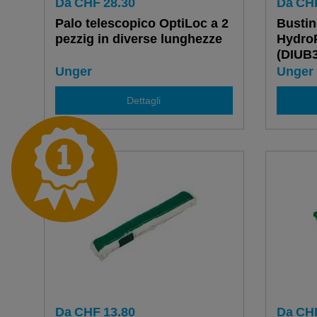
Da
CHF
28.30
Da
CH
Palo telescopico OptiLoc a 2
Bustin
pezzig in diverse lunghezze
HydroP
(DIUB3
Unger
Unger
Dettagli
Da
CHF
13.80
Da
CH