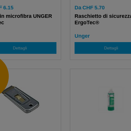
F
6.15
Da
CHF
5.70
 in microfibra UNGER
Raschietto di sicurezz
ec
ErgoTec®
Unger
Dettagli
Dettagli