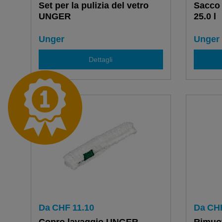
Set per la pulizia del vetro
Sacco 
UNGER
25.0 l
Unger
Unger
Dettagli
Da
CHF
11.10
Da
CH