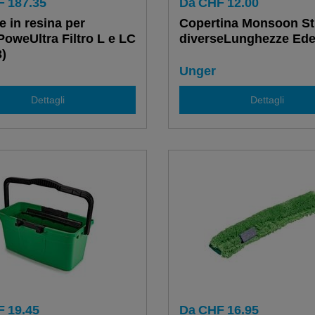
F
187.35
Da
CHF
12.00
e in resina per
Copertina Monsoon Str
oweUltra Filtro L e LC
diverseLunghezze Ed
)
Unger
Dettagli
Dettagli
F
19.45
Da
CHF
16.95