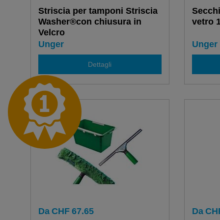
Striscia per tamponi Striscia
Secchi 
Washer®con chiusura in
vetro 
Velcro
Unger
Unger
Dettagli
Da
CHF
67.65
Da
CH