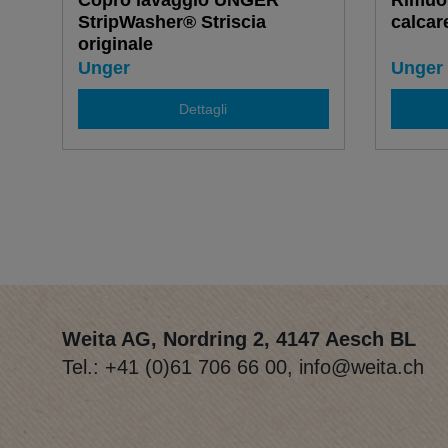
Copro lavaggio UNGER
Rimuov
StripWasher® Striscia
calcar
originale
Unger
Unger
Dettagli
Weita AG, Nordring 2, 4147 Aesch BL
Tel.:
+41 (0)61 706 66 00
,
info@weita.ch