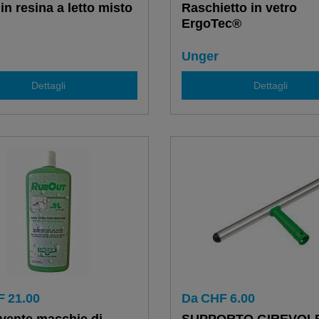
in resina a letto misto
Raschietto in vetro
ErgoTec®
Unger
Dettagli
Dettagli
F
21.00
Da
CHF
6.00