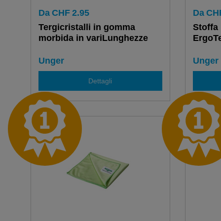
Da
CHF
2.95
Da
CH
Tergicristalli in gomma
Stoffa
morbida in variLunghezze
ErgoT
Unger
Unger
Dettagli