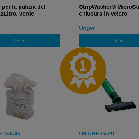
per la pulizia del
StripWasher® MicroSt
12Litro, verde
chiusura in Velcro
Unger
Dettagli
Dettagli
F
166.45
Da
CHF
16.20