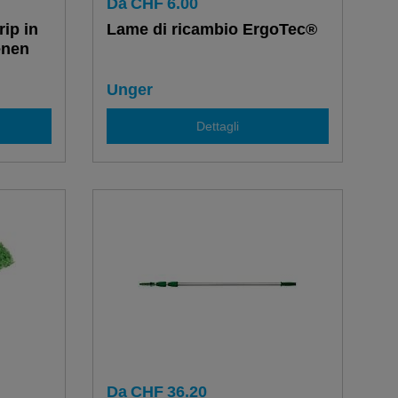
Da
CHF
6.00
ip in
Lame di ricambio ErgoTec®
enen
Unger
Dettagli
Da
CHF
36.20