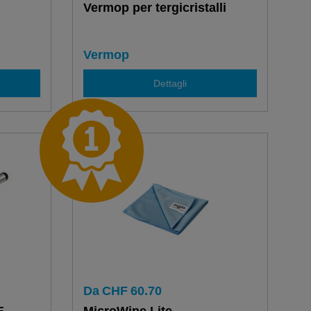
Vermop per tergicristalli
Vermop
Dettagli
Da
CHF
60.70