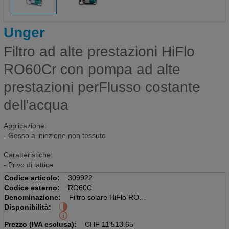
Unger
Filtro ad alte prestazioni HiFlo
RO60Cr con pompa ad alte
prestazioni perFlusso costante
dell'acqua
Applicazione:
- Gesso a iniezione non tessuto
Caratteristiche:
- Privo di lattice
Codice articolo:
309922
Codice esterno:
RO60C
Denominazione:
Filtro solare HiFlo RO
Disponibilità:
Mobile, con PRE-FILTRO IN RESINA
Prezzo (IVA esclusa):
CHF
11'513.65