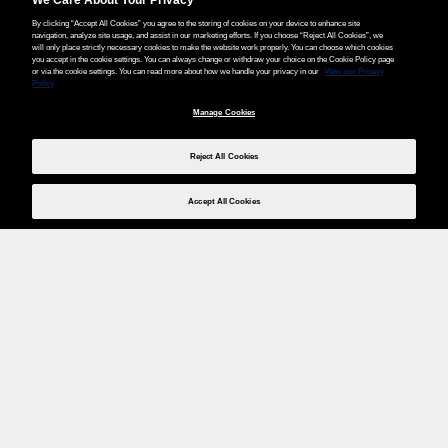
By clicking “Accept All Cookies” you agree to the storing of cookies on your device to enhance site
navigation, analyze site usage, and assist in our marketing efforts. If you choose “Reject All Cookies”, we
will only place strictly necessary cookies to make the website work properly. You can choose which cookies
you accept in the cookie settings. You can always change or withdraw your choice on the Cookie Policy page
or via the cookie settings. You can read more about how we handle your privacy in our
View our Privacy
Policy
Manage Cookies
Reject All Cookies
Accept All Cookies
Weita AG, Nordring 2, 4147 Aesch BL
Tel.:
+41 (0)61 706 66 00
,
info@weita.ch
Le vostre opzioni di pagamento
Social media