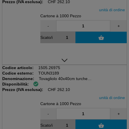
Prezzo (IVA esclusa):
55 gm2, Airlaid
CHF
262.10
unità di ordine
Cartone à 1000 Pezzo
-
+
Scato/i
Codice articolo:
1505.26975
Codice esterno:
TOUN3189
Denominazione:
Tovagliolo 40x40cm turchese
Disponibilità:
Scatola da 20x50=1000 pezzi
Prezzo (IVA esclusa):
55 gm2, Airlaid
CHF
262.10
unità di ordine
Cartone à 1000 Pezzo
-
+
Scato/i