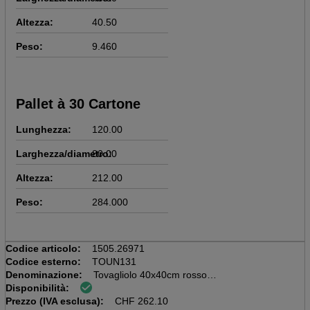
Altezza:
40.50
Peso:
9.460
Pallet à 30 Cartone
Lunghezza:
120.00
Larghezza/diametro:
80.00
Altezza:
212.00
Peso:
284.000
Codice articolo:
1505.26971
Codice esterno:
TOUN131
Denominazione:
Tovagliolo 40x40cm rosso
Disponibilità:
Scatola da 20x50=1000 pezzi
Prezzo (IVA esclusa):
55 gm2, Airlaid
CHF
262.10