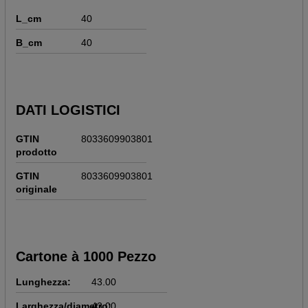
L_cm
40
B_cm
40
DATI LOGISTICI
GTIN
8033609903801
prodotto
GTIN
8033609903801
originale
Cartone à 1000 Pezzo
Lunghezza:
43.00
Larghezza/diametro:
43.00