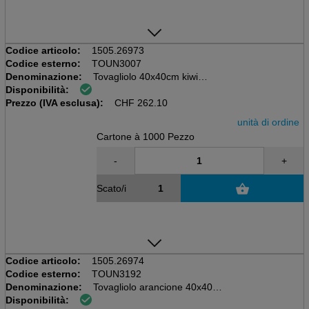
Codice articolo:
1505.26973
Codice esterno:
TOUN3007
Denominazione:
Tovagliolo 40x40cm kiwi
Disponibilità:
Scatola da 20x50=1000 pezzi
Prezzo (IVA esclusa):
55 gm2, Airlaid
CHF
262.10
unità di ordine
Cartone à 1000 Pezzo
-
+
Scato/i
Codice articolo:
1505.26974
Codice esterno:
TOUN3192
Denominazione:
Tovagliolo arancione 40x40cm
Disponibilità:
Scatola da 20x50=1000 pezzi