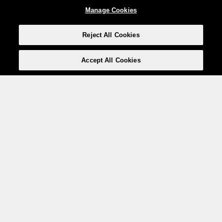
Manage Cookies
Reject All Cookies
Accept All Cookies
Weita AG, Nordring 2, 4147 Aesch BL
Tel.:
+41 (0)61 706 66 00
,
info@weita.ch
Le vostre opzioni di pagamento
Social media