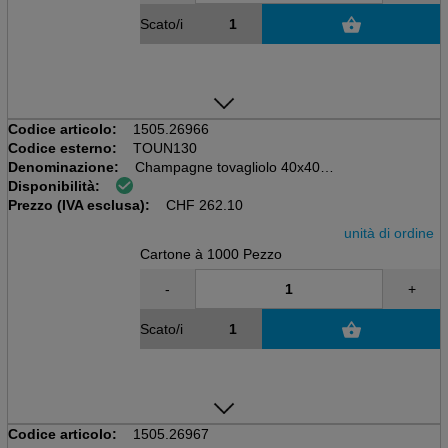
Scato/i
Codice articolo:
1505.26966
Codice esterno:
TOUN130
Denominazione:
Champagne tovagliolo 40x40cm
Disponibilità:
Scatola da 20x50=1000 pezzi
Prezzo (IVA esclusa):
55 gm2, Airlaid
CHF
262.10
unità di ordine
Cartone à 1000 Pezzo
-
+
Scato/i
Codice articolo:
1505.26967