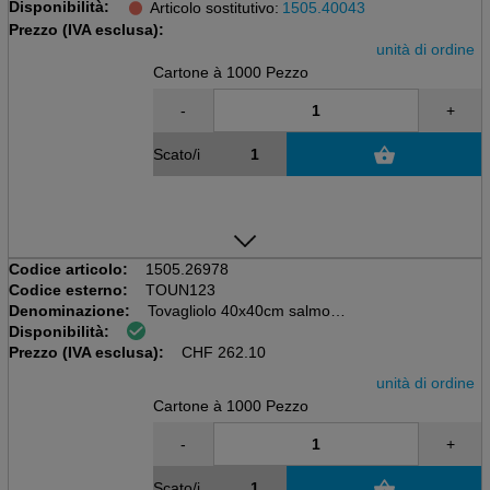
Disponibilità:
Scatola da 20x50=1000 pezzi
Articolo sostitutivo:
1505.40043
55 gm2, Airlaid
Prezzo (IVA esclusa):
unità di ordine
Cartone à 1000 Pezzo
-
+
Scato/i
Codice articolo:
1505.26978
Codice esterno:
TOUN123
Denominazione:
Tovagliolo 40x40cm salmone
Disponibilità:
Scatola da 20x50=1000 pezzi
Prezzo (IVA esclusa):
55 gm2, Airlaid, piega 1/4
CHF
262.10
unità di ordine
Cartone à 1000 Pezzo
-
+
Scato/i