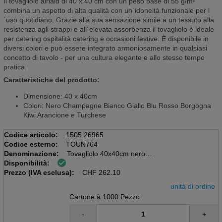
Il tovagliolo airlaid di 40 x 40 cm con un peso base di 55 g/m²
combina un aspetto di alta qualità con un´idoneità funzionale per l
´uso quotidiano. Grazie alla sua sensazione simile a un tessuto alla
resistenza agli strappi e all´elevata assorbenza il tovagliolo è ideale
per catering ospitalità catering e occasioni festive. È disponibile in
diversi colori e può essere integrato armoniosamente in qualsiasi
concetto di tavolo - per una cultura elegante e allo stesso tempo
pratica.
Caratteristiche del prodotto:
Dimensione: 40 x 40cm
Colori: Nero Champagne Bianco Giallo Blu Rosso Borgogna
Kiwi Arancione e Turchese
Codice articolo:
1505.26965
Codice esterno:
TOUN764
Denominazione:
Tovagliolo 40x40cm nero
Disponibilità:
Scatola da 20x50=1000 pezzi
Prezzo (IVA esclusa):
55 gm2, Airlaid
CHF
262.10
unità di ordine
Cartone à 1000 Pezzo
-
+