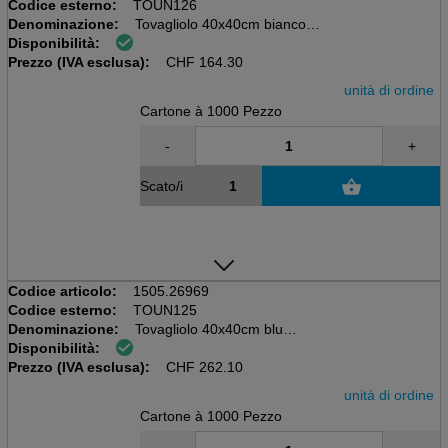
Codice esterno:
TOUN126
Denominazione:
Tovagliolo 40x40cm bianco
Disponibilità:
Scatola da 20x50=1000 pezzi
Prezzo (IVA esclusa):
55 gm2, Airlaid
CHF
164.30
unità di ordine
Cartone à 1000 Pezzo
-
+
Scato/i
Codice articolo:
1505.26969
Codice esterno:
TOUN125
Denominazione:
Tovagliolo 40x40cm blu
Disponibilità:
Scatola da 20x50=1000 pezzi
Prezzo (IVA esclusa):
55 gm2, Airlaid
CHF
262.10
unità di ordine
Cartone à 1000 Pezzo