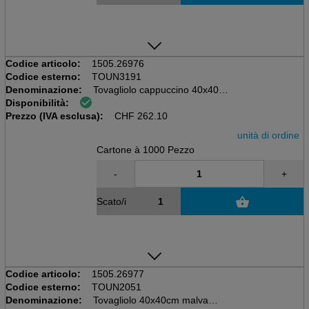
Codice articolo:
1505.26976
Codice esterno:
TOUN3191
Denominazione:
Tovagliolo cappuccino 40x40cm
Disponibilità:
Scatola da 20x50=1000 pezzi
Prezzo (IVA esclusa):
55 gm2, Airlaid
CHF
262.10
unità di ordine
Cartone à 1000 Pezzo
-
+
Scato/i
Codice articolo:
1505.26977
Codice esterno:
TOUN2051
Denominazione:
Tovagliolo 40x40cm malva