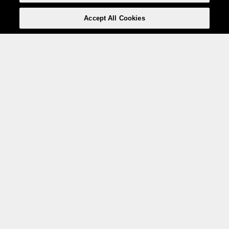
Accept All Cookies
Weita AG, Nordring 2, 4147 Aesch BL
Tel.:
+41 (0)61 706 66 00
,
info@weita.ch
Le vostre opzioni di pagamento
Social media
Certificazioni