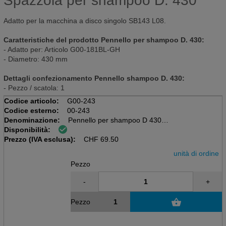
Spazzola per shampoo D. 430
Adatto per la macchina a disco singolo SB143 L08.
Caratteristiche del prodotto Pennello per shampoo D. 430:
- Adatto per: Articolo G00-181BL-GH
- Diametro: 430 mm
Dettagli confezionamento Pennello shampoo D. 430:
- Pezzo / scatola: 1
Codice articolo:
G00-243
Codice esterno:
00-243
Denominazione:
Pennello per shampoo D 430mm
Disponibilità:
per macchine a disco singolo
Prezzo (IVA esclusa):
CHF
69.50
unità di ordine
Pezzo
-
+
Pezzo