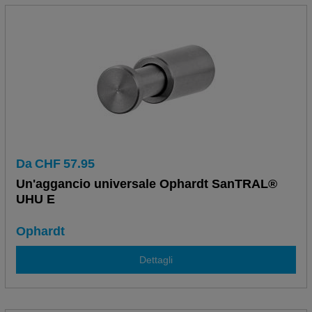
Da
CHF
57.95
Un'aggancio universale Ophardt SanTRAL®
UHU E
Ophardt
Dettagli