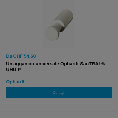
Da
CHF
54.60
Un'aggancio universale Ophardt SanTRAL®
UHU P
Ophardt
Dettagli