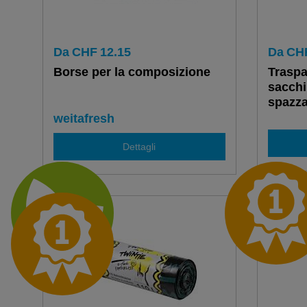
Da
CHF
12.15
Da
CH
Borse per la composizione
Traspa
sacchi
spazza
35 L / 
weitafresh
Dettagli