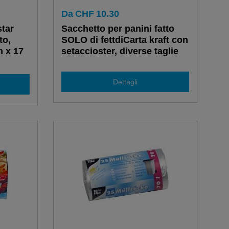
Da
CHF
10.30
star
Sacchetto per panini fatto
to,
SOLO di fettdiCarta kraft con
m x 17
setaccioster, diverse taglie
Dettagli