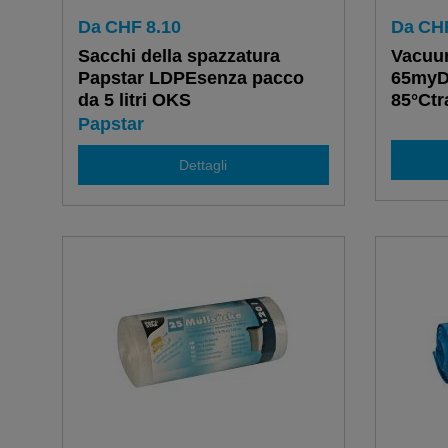
Da
CHF
8.10
Da
CH
Sacchi della spazzatura
Vacuu
Papstar LDPEsenza pacco
65myDa
da 5 litri OKS
85°Ctr
Papstar
Dettagli