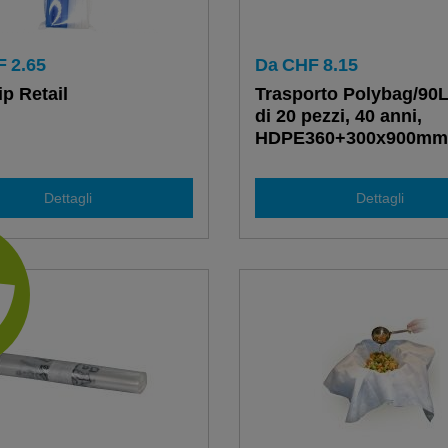
F
2.65
Da
CHF
8.15
ip Retail
Trasporto Polybag/90
di 20 pezzi, 40 anni,
HDPE360+300x900mm
senza blocco
Dettagli
Dettagli