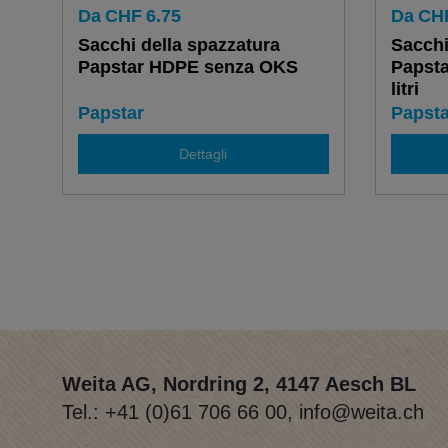
Da
CHF
6.75
Da
CH
Sacchi della spazzatura
Sacchi
Papstar HDPE senza OKS
Papst
litri
Papstar
Papsta
Dettagli
Weita AG, Nordring 2, 4147 Aesch BL
Tel.:
+41 (0)61 706 66 00
,
info@weita.ch