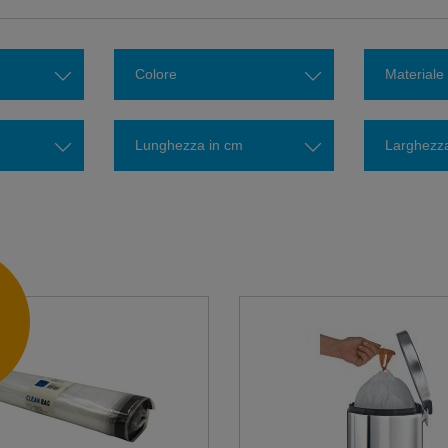
Colore
Materiale
Lunghezza in cm
Larghezza