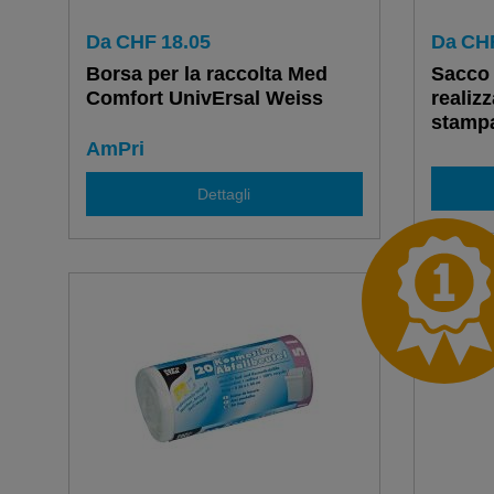
Da
CHF
18.05
Da
CH
Borsa per la raccolta Med
Sacco 
Comfort UnivErsal Weiss
realizz
stampa
un maz
AmPri
Dettagli