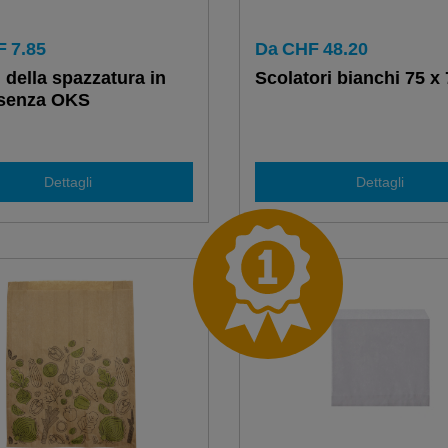
F
7.85
Da
CHF
48.20
 della spazzatura in
Scolatori bianchi 75 x
senza OKS
Dettagli
Dettagli