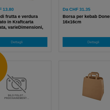
F
13.80
Da
CHF
31.35
di frutta e verdura
Borsa per kebab Done
ato in Kraftcarta
16x16cm
ta, varieDimensioni,
zo di 200 pezzi
Dettagli
Dettagli