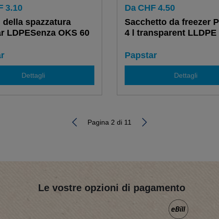
F
3.10
Da
CHF
4.50
 della spazzatura
Sacchetto da freezer 
ar LDPESenza OKS 60
4 l transparent LLDPE
r
Papstar
Dettagli
Dettagli
Pagina 2 di 11
Le vostre opzioni di pagamento