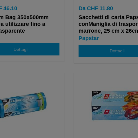
F
46.10
Da
CHF
11.80
m Bag 350x500mm
Sacchetti di carta Pap
 utilizzare fino a
conManiglia di traspor
asparente
marrone, 25 cm x 26c
cm
Papstar
Dettagli
Dettagli