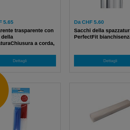
F
5.65
Da
CHF
5.60
rente trasparente con
Sacchi della spazzatu
 della
PerfectFit bianchisen
turaChiusura a corda,
60L / 110 L
Dettagli
Dettagli