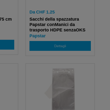
Da
CHF
1.25
 75 cm
Sacchi della spazzatura
Papstar conManici da
trasporto HDPE senzaOKS
10 litri
Papstar
Dettagli