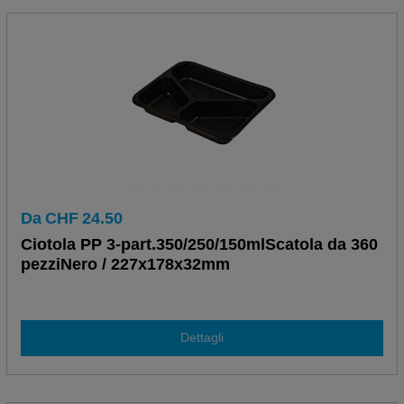
Da
CHF
24.50
Ciotola PP 3-part.350/250/150mlScatola da 360
pezziNero / 227x178x32mm
Dettagli