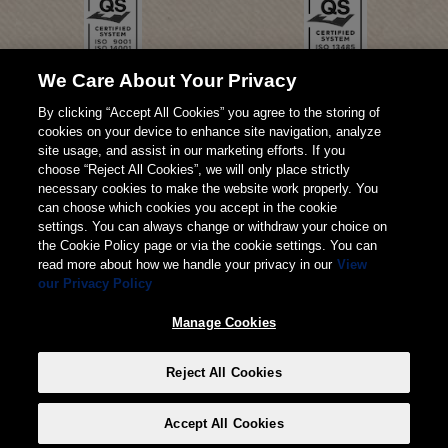
We Care About Your Privacy
By clicking “Accept All Cookies” you agree to the storing of
cookies on your device to enhance site navigation, analyze
site usage, and assist in our marketing efforts. If you
choose “Reject All Cookies”, we will only place strictly
necessary cookies to make the website work properly. You
can choose which cookies you accept in the cookie
settings. You can always change or withdraw your choice on
the Cookie Policy page or via the cookie settings. You can
read more about how we handle your privacy in our
View
our Privacy Policy
© 2026 Weita AG
Manage Cookies
Imprimere
TERMINI
Privacy
Reject All Cookies
Manage Cookies
Accept All Cookies