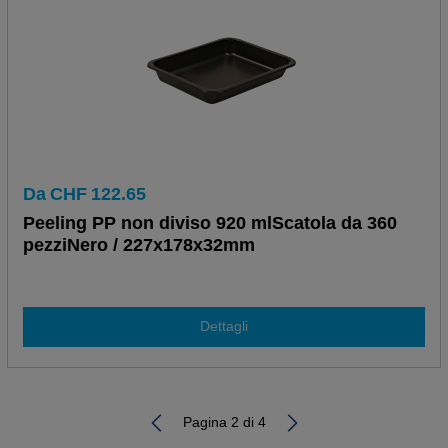
Da
CHF
122.65
Peeling PP non diviso 920 mlScatola da 360
pezziNero / 227x178x32mm
Dettagli
Pagina 2 di 4