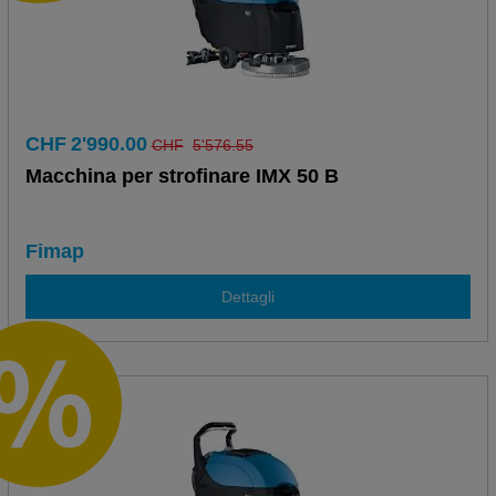
CHF
2'990.00
CHF
5'576.55
Macchina per strofinare IMX 50 B
Fimap
Dettagli