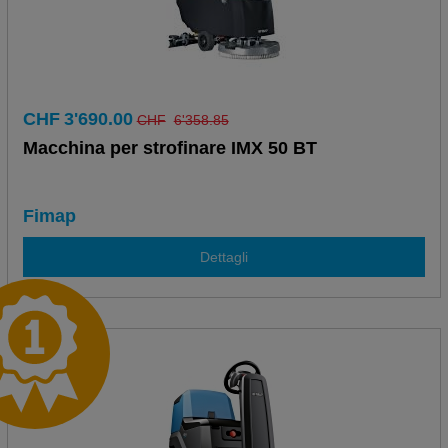
CHF
3'690.00
CHF
6'358.85
Macchina per strofinare IMX 50 BT
Fimap
Dettagli