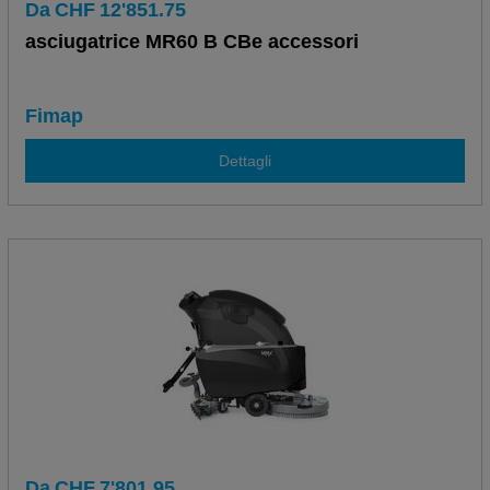
Da
CHF
12'851.75
asciugatrice MR60 B CBe accessori
Fimap
Dettagli
Da
CHF
7'801.95