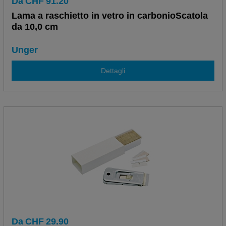
Da
CHF
91.20
Lama a raschietto in vetro in carbonioScatola
da 10,0 cm
Unger
Dettagli
Da
CHF
29.90