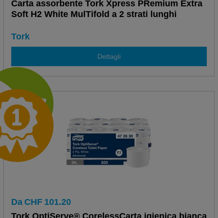
Carta assorbente Tork Xpress PRemium Extra
Soft H2 White MulTifold a 2 strati lunghi
Tork
Dettagli
Da
CHF
101.20
Tork OptiServe® CorelessCarta igienica bianca