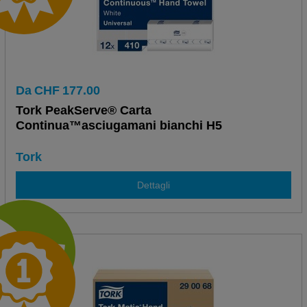
Da
CHF
177.00
Tork PeakServe® Carta
Continua™asciugamani bianchi H5
Tork
Dettagli