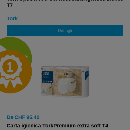
T7
Tork
Dettagli
Da
CHF
95.40
Carta igienica TorkPremium extra soft T4