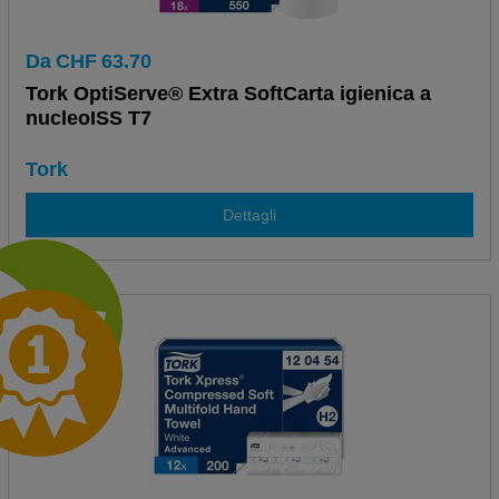
Da
CHF
63.70
Tork OptiServe® Extra SoftCarta igienica a
nucleoISS T7
Tork
Dettagli