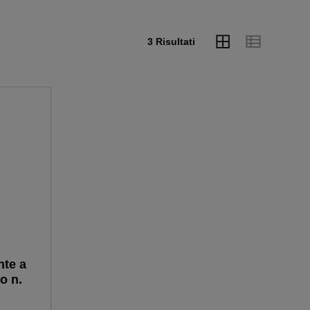
3 Risultati
nte a
o n.