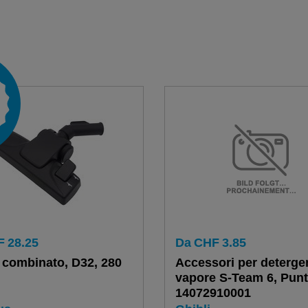
F
28.25
Da
CHF
3.85
 combinato, D32, 280
Accessori per deterge
vapore S-Team 6, Punt
14072910001