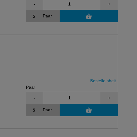
-
+
Paar
Bestelleinheit
Paar
-
+
Paar