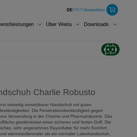
DE
FR
IT
Anmelden
ienstleistungen
Über Weita
Downloads
ndschuh Charlie Robusto
erst vielseitig einsetzbarer Handschuh mit guten
ständigkeiten. Die Penetrationsbeständigkeit gegen
chere Verwendung in der Chemie und Pharmaindustrie. Das
dfläche gewährleistet einen sicheren und festen Griff. Die
eiches, sehr angenehmes Rayonfutter für mehr Komfort.
- und wärmeisolierender als ein normaler Latexhandschuh,