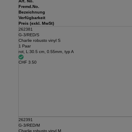
Art. No.
Fremd.No.
Bezeichnung
Verfügbarkeit
Preis (exkl. MwSt)
262381
G-3/RED/S
Charlie robusto vinyl S
1 Paar
rot, L:30.5 cm, 0.55mm, typ A
CHF
3.50
262391
G-3/RED/M
Charlie robusto vinyl M