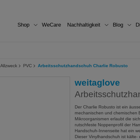
Shop
WeCare
Nachhaltigkeit
Blog
D
 Allzweck
PVC
Arbeitsschutzhandschuh Charlie Robusto
weitaglove
Arbeitsschutzha
Der Charlie Robusto ist ein äuss
mechanischen und chemischen Be
Mikroorganismen erlaubt die si
rutschfeste Noppenprofil der Han
Handschuh-Innenseite hat ein w
Dieser Vinylhandschuh ist kälte