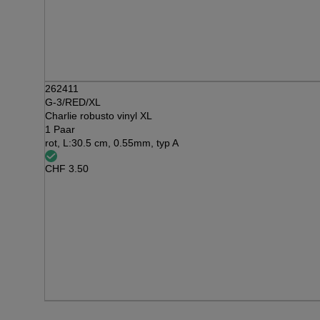
262411
G-3/RED/XL
Charlie robusto vinyl XL
1 Paar
rot, L:30.5 cm, 0.55mm, typ A
CHF
3.50