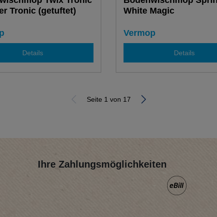
wischmop Twix Tronic
Bodenwischmop Sprin
er Tronic (getuftet)
White Magic
p
Vermop
Details
Details
Seite 1 von 17
Ihre Zahlungsmöglichkeiten