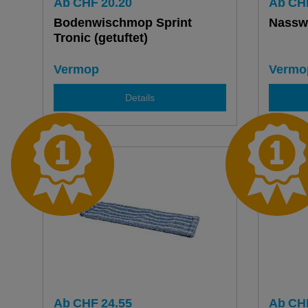
Ab
CHF
20.20
Ab
CH
Bodenwischmop Sprint
Nasswi
Tronic (getuftet)
Vermop
Vermo
Details
Ab
CHF
24.55
Ab
CH