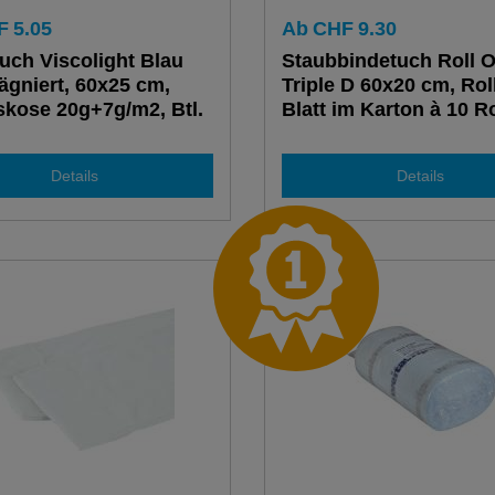
F
5.05
Ab
CHF
9.30
uch Viscolight Blau
Staubbindetuch Roll 
ägniert, 60x25 cm,
Triple D 60x20 cm, Rol
kose 20g+7g/m2, Btl.
Blatt im Karton à 10 R
tück
Details
Details