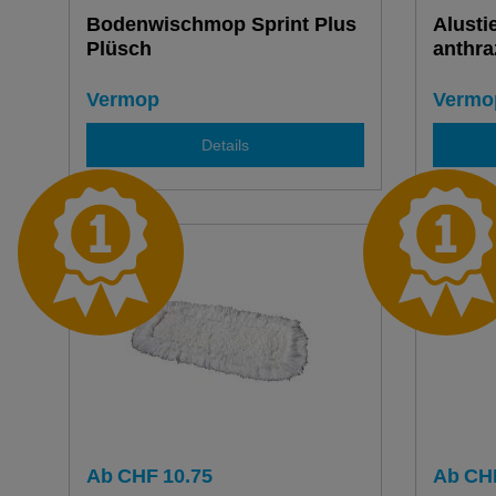
Bodenwischmop Sprint Plus
Alusti
Plüsch
anthra
Vermop
Vermo
Details
Ab
CHF
10.75
Ab
CH