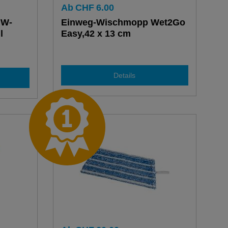
Ab
CHF
6.00
 W-
Einweg-Wischmopp Wet2Go
l
Easy,42 x 13 cm
Details