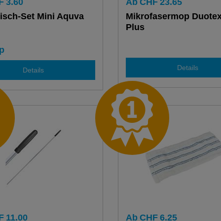
F
3.60
Ab
CHF
23.65
sch-Set Mini Aquva
Mikrofasermop Duotex
Plus
p
Details
Details
F
11.00
Ab
CHF
6.25