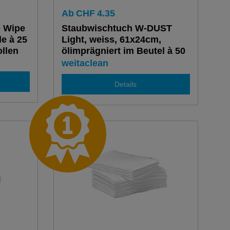
Ab
CHF
4.35
O Wipe
Staubwischtuch W-DUST
le à 25
Light, weiss, 61x24cm,
ollen
ölimprägniert im Beutel à 50
Stück
weitaclean
Details