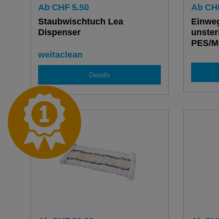
Ab
CHF
5.50
Ab
CH
Staubwischtuch Lea
Einwe
Dispenser
unster
PES/Mi
Stück
weitaclean
Details