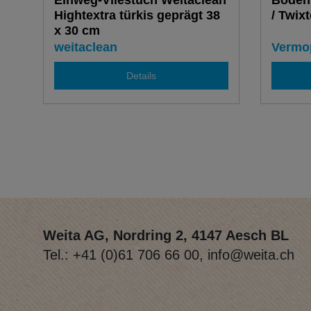
Einweg-Vliestuch Weitaclean
Boden
Hightextra türkis geprägt 38
/ Twixt
x 30 cm
weitaclean
Vermo
Details
Weita AG, Nordring 2, 4147 Aesch BL
Tel.:
+41 (0)61 706 66 00
,
info@weita.ch