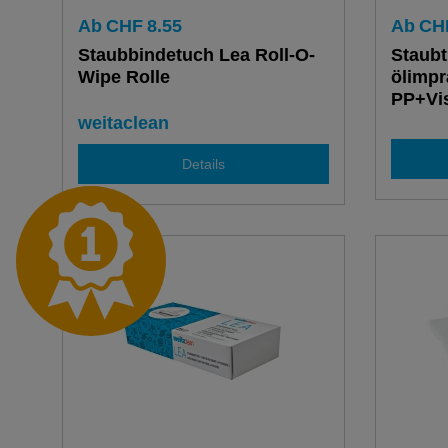
Ab
CHF
8.55
Ab
CH
Staubbindetuch Lea Roll-O-
Staubt
Wipe Rolle
ölimpr
PP+Vis
à 50 S
weitaclean
Details