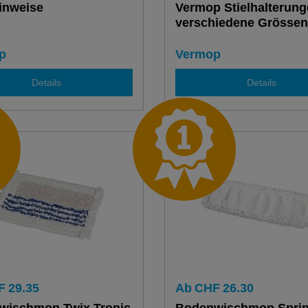
inweise
Vermop Stielhalterun
verschiedene Grössen
p
Vermop
Details
Details
F
29.35
Ab
CHF
26.30