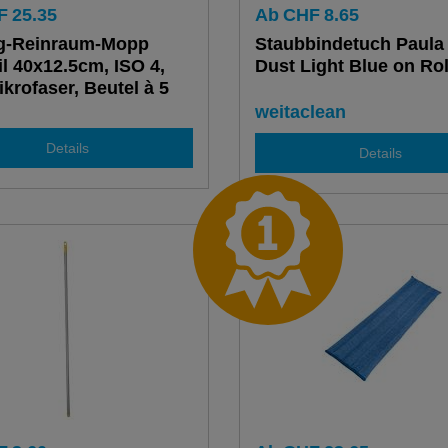
F
25.35
Ab
CHF
8.65
g-Reinraum-Mopp
Staubbindetuch Paula
il 40x12.5cm, ISO 4,
Dust Light Blue on Rol
krofaser, Beutel à 5
weitaclean
Details
Details