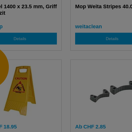
el 1400 x 23.5 mm, Griff
Mop Weita Stripes 40.
zit
p
weitaclean
Details
Details
F
18.95
Ab
CHF
2.85