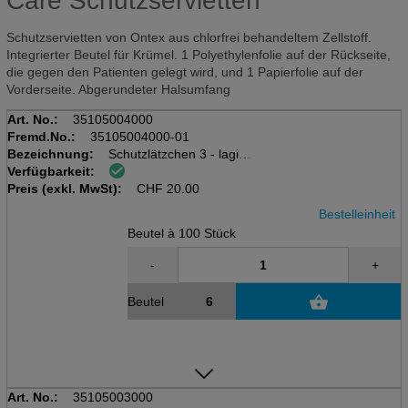
Care Schutzservietten
Schutzservietten von Ontex aus chlorfrei behandeltem Zellstoff.
Integrierter Beutel für Krümel. 1 Polyethylenfolie auf der Rückseite,
die gegen den Patienten gelegt wird, und 1 Papierfolie auf der
Vorderseite. Abgerundeter Halsumfang
Art. No.:
35105004000
Fremd.No.:
35105004000-01
Bezeichnung:
Schutzlätzchen 3 - lagig
Verfügbarkeit:
Beutel à 100 Stk
Preis (exkl. MwSt):
38x70 cm, Serenity Care
CHF
20.00
Bestelleinheit
Beutel à 100 Stück
-
+
Beutel
Art. No.:
35105003000