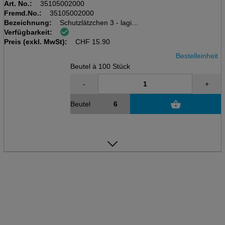
Art. No.:
35105002000
Fremd.No.:
35105002000
Bezeichnung:
Schutzlätzchen 3 - lagig
Verfügbarkeit:
Beutel à 100 Stk
Preis (exkl. MwSt):
38x50 cm, Serenity Care
CHF
15.90
Bestelleinheit
Beutel à 100 Stück
-
+
Beutel