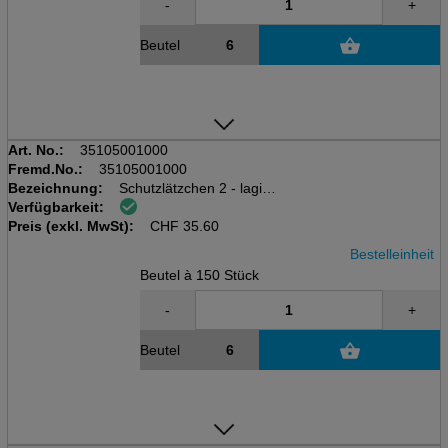
-
+
Beutel
Art. No.:
35105001000
Fremd.No.:
35105001000
Bezeichnung:
Schutzlätzchen 2 - lagig
Verfügbarkeit:
Beutel à 150 Stk
Preis (exkl. MwSt):
38x50 cm, Serenity Care
CHF
35.60
Bestelleinheit
Beutel à 150 Stück
-
+
Beutel