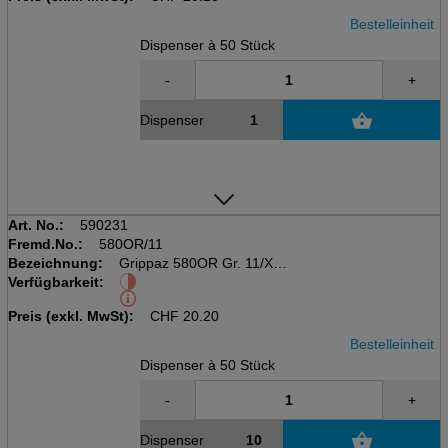
Bestelleinheit
Dispenser à 50 Stück
-
+
Dispenser
Art. No.:
590231
Fremd.No.:
580OR/11
Bezeichnung:
Grippaz 580OR Gr. 11/XXL
Verfügbarkeit:
nitril, 0.15mm
orange, 24cm, Disp. 50 Stk
Preis (exkl. MwSt):
CHF
20.20
Bestelleinheit
Dispenser à 50 Stück
-
+
Dispenser