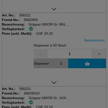
Art. No.:
590211
Fremd.No.:
580OR/9
Bezeichnung:
Grippaz 580OR Gr. 09/L
Verfügbarkeit:
nitril, 0.15mm
Preis (exkl. MwSt):
orange, 24cm, Disp. 50 Stk
CHF
20.20
Bestelleinheit
Dispenser à 50 Stück
-
+
Dispenser
Art. No.:
590221
Fremd.No.:
580OR/10
Bezeichnung:
Grippaz 580OR Gr. 10/XL
Verfügbarkeit:
nitril, 0.15mm
Preis (exkl. MwSt):
orange, 24cm, Disp. 50 Stk
CHF
20.20