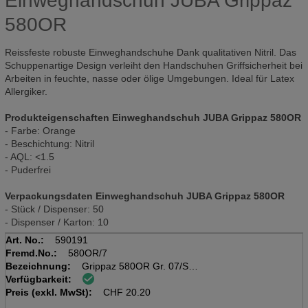
Einweghandschuh JUBA Grippaz
580OR
Reissfeste robuste Einweghandschuhe Dank qualitativen Nitril. Das
Schuppenartige Design verleiht den Handschuhen Griffsicherheit bei
Arbeiten in feuchte, nasse oder ölige Umgebungen. Ideal für Latex
Allergiker.
Produkteigenschaften Einweghandschuh JUBA Grippaz 580OR
- Farbe: Orange
- Beschichtung: Nitril
- AQL: <1.5
- Puderfrei
Verpackungsdaten Einweghandschuh JUBA Grippaz 580OR
- Stück / Dispenser: 50
- Dispenser / Karton: 10
Art. No.:
590191
Fremd.No.:
580OR/7
Bezeichnung:
Grippaz 580OR Gr. 07/S
Verfügbarkeit:
nitril, 0.15mm
Preis (exkl. MwSt):
orange, 24cm, Disp. 50 Stk
CHF
20.20