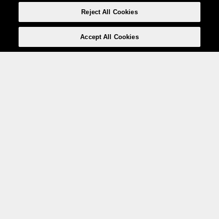
Reject All Cookies
Accept All Cookies
Weita AG, Nordring 2, 4147 Aesch BL
Tel.:
+41 (0)61 706 66 00
,
info@weita.ch
Ihre Zahlungsmöglichkeiten
Social Media