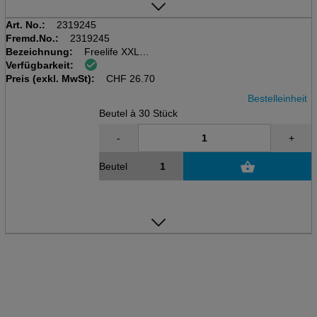
Art. No.:
2319245
Fremd.No.:
2319245
Bezeichnung:
Freelife XXL
Verfügbarkeit:
Beutel à 30 Stk.
Preis (exkl. MwSt):
15+kg
CHF
26.70
Bestelleinheit
Beutel à 30 Stück
-
+
Beutel