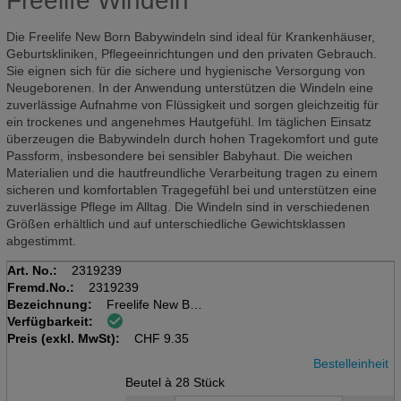
Freelife Windeln
Die Freelife New Born Babywindeln sind ideal für Krankenhäuser,
Geburtskliniken, Pflegeeinrichtungen und den privaten Gebrauch.
Sie eignen sich für die sichere und hygienische Versorgung von
Neugeborenen. In der Anwendung unterstützen die Windeln eine
zuverlässige Aufnahme von Flüssigkeit und sorgen gleichzeitig für
ein trockenes und angenehmes Hautgefühl. Im täglichen Einsatz
überzeugen die Babywindeln durch hohen Tragekomfort und gute
Passform, insbesondere bei sensibler Babyhaut. Die weichen
Materialien und die hautfreundliche Verarbeitung tragen zu einem
sicheren und komfortablen Tragegefühl bei und unterstützen eine
zuverlässige Pflege im Alltag. Die Windeln sind in verschiedenen
Größen erhältlich und auf unterschiedliche Gewichtsklassen
abgestimmt.
Art. No.:
2319239
Fremd.No.:
2319239
Bezeichnung:
Freelife New Born
Verfügbarkeit:
Beutel à 28 Stk.
Preis (exkl. MwSt):
2-5kg
CHF
9.35
Bestelleinheit
Beutel à 28 Stück