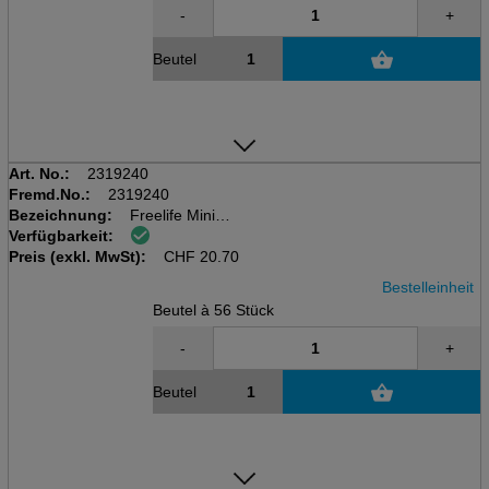
-
+
Beutel
Art. No.:
2319240
Fremd.No.:
2319240
Bezeichnung:
Freelife Mini
Verfügbarkeit:
Beutel à 56 Stk.
Preis (exkl. MwSt):
3-6kg
CHF
20.70
Bestelleinheit
Beutel à 56 Stück
-
+
Beutel