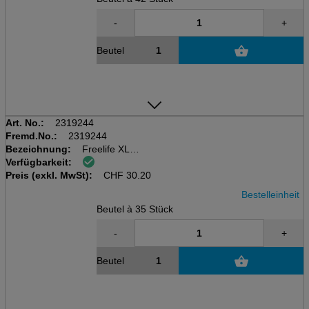
-
+
Beutel
Art. No.:
2319244
Fremd.No.:
2319244
Bezeichnung:
Freelife XL
Verfügbarkeit:
Beutel à 35 Stk.
Preis (exkl. MwSt):
13-18kg
CHF
30.20
Bestelleinheit
Beutel à 35 Stück
-
+
Beutel