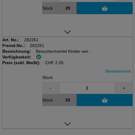
Stück
Art. No.:
282261
Fremd.No.:
282261
Bezeichnung:
Besuchermantel Kinder weiss
Verfügbarkeit:
aus Vlies PLP 30 gr/m2 mit
Preis (exkl. MwSt):
Klettverschluss, 68 x 90 cm
CHF
2.05
Bestelleinheit
Stück
-
+
Stück