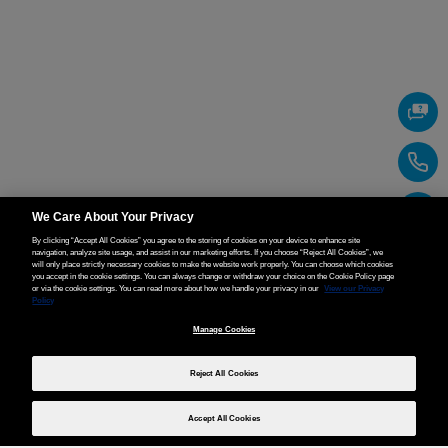
We Care About Your Privacy
By clicking “Accept All Cookies” you agree to the storing of cookies on your device to enhance site
navigation, analyze site usage, and assist in our marketing efforts. If you choose “Reject All Cookies”, we
will only place strictly necessary cookies to make the website work properly. You can choose which cookies
you accept in the cookie settings. You can always change or withdraw your choice on the Cookie Policy page
or via the cookie settings. You can read more about how we handle your privacy in our
View our Privacy
Policy
Manage Cookies
Reject All Cookies
Accept All Cookies