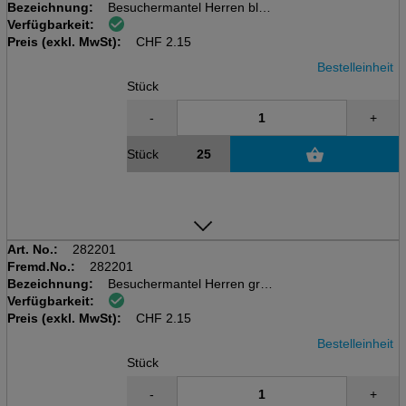
Bezeichnung:
Besuchermantel Herren blau
Verfügbarkeit:
aus Vlies PLP 30 gr/m2 mit
Preis (exkl. MwSt):
Klettverschluss, 75 x 125 cm
CHF
2.15
Bestelleinheit
Stück
-
+
Stück
Art. No.:
282201
Fremd.No.:
282201
Bezeichnung:
Besuchermantel Herren grün
Verfügbarkeit:
aus Vlies PLP 30 gr/m2 mit
Preis (exkl. MwSt):
Klettverschluss, 75 x 125 cm
CHF
2.15
Bestelleinheit
Stück
-
+