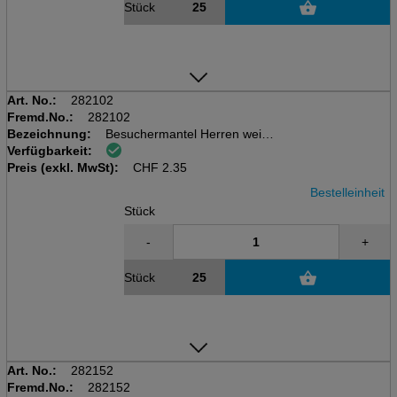
Stück
Art. No.:
282102
Fremd.No.:
282102
Bezeichnung:
Besuchermantel Herren weiss
Verfügbarkeit:
aus Vlies PLP 30 gr/m2 mit
Preis (exkl. MwSt):
Klettverschluss, 75 x 125 cm
CHF
2.35
Bestelleinheit
Stück
-
+
Stück
Art. No.:
282152
Fremd.No.:
282152