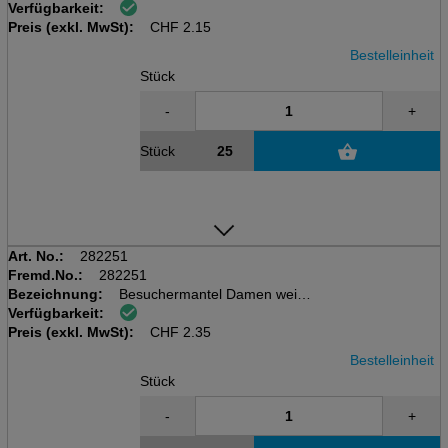
Verfügbarkeit:
aus Vlies PLP 30 gr/m2 mit
Preis (exkl. MwSt):
Klettverschluss, 68 x 117 cm
CHF
2.15
Bestelleinheit
Stück
-
+
Stück
Art. No.:
282251
Fremd.No.:
282251
Bezeichnung:
Besuchermantel Damen weiss
Verfügbarkeit:
aus Vlies PLP 30 gr/m2 mit
Preis (exkl. MwSt):
Klettverschluss, 68 x 117 cm
CHF
2.35
Bestelleinheit
Stück
-
+