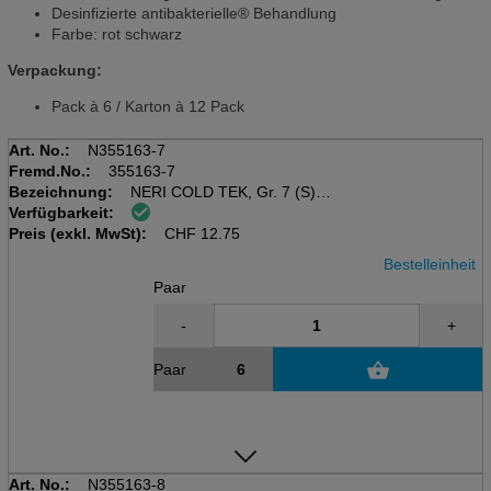
Desinfizierte antibakterielle® Behandlung
Farbe: rot schwarz
Verpackung:
Pack à 6 / Karton à 12 Pack
Art. No.:
N355163-7
Fremd.No.:
355163-7
Bezeichnung:
NERI COLD TEK, Gr. 7 (S)
Verfügbarkeit:
Kälteschutzhandschuhe, rot/
Preis (exkl. MwSt):
Schwarz, Acryl/Polyester/Latex
CHF
12.75
Bestelleinheit
Paar
-
+
Paar
Art. No.:
N355163-8