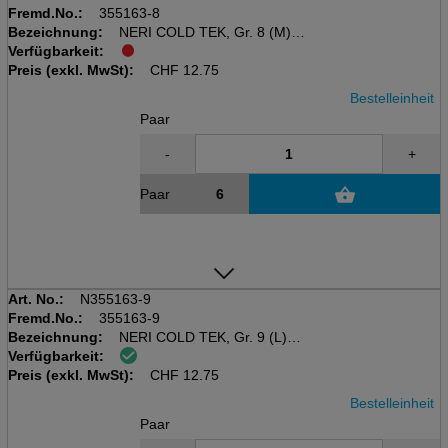
Fremd.No.:
355163-8
Bezeichnung:
NERI COLD TEK, Gr. 8 (M)
Verfügbarkeit:
Kälteschutzhandschuhe, rot/
Preis (exkl. MwSt):
schwarz, Acryl/Polyester/Latex
CHF
12.75
Bestelleinheit
Paar
-
+
Paar
Art. No.:
N355163-9
Fremd.No.:
355163-9
Bezeichnung:
NERI COLD TEK, Gr. 9 (L)
Verfügbarkeit:
Kälteschutzhandschuhe, rot/
Preis (exkl. MwSt):
schwarz, Acryl/Polyester/Latex
CHF
12.75
Bestelleinheit
Paar