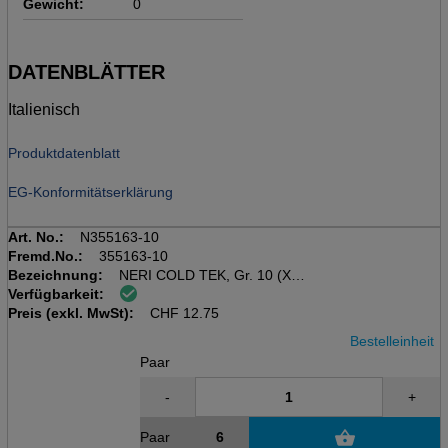
Gewicht:
0
DATENBLÄTTER
Italienisch
Produktdatenblatt
EG-Konformitätserklärung
Art. No.:
N355163-10
Fremd.No.:
355163-10
Bezeichnung:
NERI COLD TEK, Gr. 10 (XL)
Verfügbarkeit:
Kälteschutzhandschuhe, rot/
Preis (exkl. MwSt):
schwarz, Acryl/Polyester/Latex
CHF
12.75
Bestelleinheit
Paar
-
+
Paar