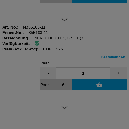
Art. No.:
N355163-11
Fremd.No.:
355163-11
Bezeichnung:
NERI COLD TEK, Gr. 11 (XXL)
Verfügbarkeit:
Kälteschutzhandschuhe, rot/
Preis (exkl. MwSt):
schwarz, Acryl/Polyester/Latex
CHF
12.75
Bestelleinheit
Paar
-
+
Paar