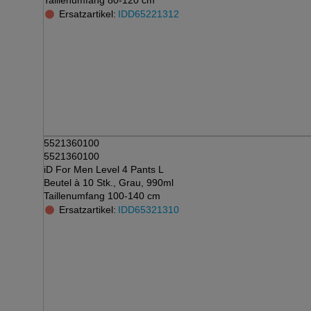
Taillenumfang 80-120 cm
Ersatzartikel:
IDD65221312
5521360100
5521360100
iD For Men Level 4 Pants L
Beutel à 10 Stk., Grau, 990ml
Taillenumfang 100-140 cm
Ersatzartikel:
IDD65321310