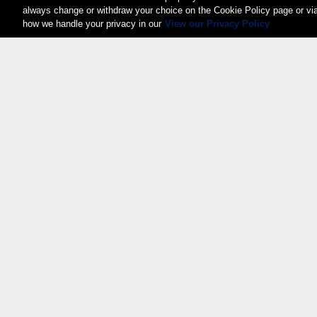
always change or withdraw your choice on the Cookie Policy page or vi
how we handle your privacy in our
View our Privacy Policy
Weita AG, Nordring 2, 4147 Aesch BL
Tel.:
+41 (0)61 706 66 00
,
info@weita.ch
Zertifizierungen
© 2026 Weita AG