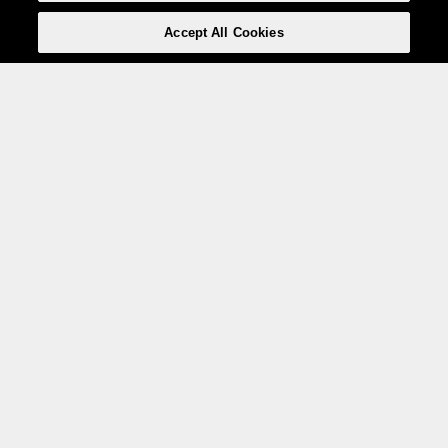
Accept All Cookies
Weita AG, Nordring 2, 4147 Aesch BL
Tel.:
+41 (0)61 706 66 00
,
info@weita.ch
Ihre Zahlungsmöglichkeiten
Social Media
Zertifizierungen