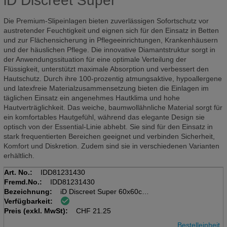
iD Discreet Super
Die Premium-Slipeinlagen bieten zuverlässigen Sofortschutz vor
austretender Feuchtigkeit und eignen sich für den Einsatz in Betten
und zur Flächensicherung in Pflegeeinrichtungen, Krankenhäusern
und der häuslichen Pflege. Die innovative Diamantstruktur sorgt in
der Anwendungssituation für eine optimale Verteilung der
Flüssigkeit, unterstützt maximale Absorption und verbessert den
Hautschutz. Durch ihre 100-prozentig atmungsaktive, hypoallergene
und latexfreie Materialzusammensetzung bieten die Einlagen im
täglichen Einsatz ein angenehmes Hautklima und hohe
Hautverträglichkeit. Das weiche, baumwollähnliche Material sorgt für
ein komfortables Hautgefühl, während das elegante Design sie
optisch von der Essential-Linie abhebt. Sie sind für den Einsatz in
stark frequentierten Bereichen geeignet und verbinden Sicherheit,
Komfort und Diskretion. Zudem sind sie in verschiedenen Varianten
erhältlich.
Art. No.:
IDD81231430
Fremd.No.:
IDD81231430
Bezeichnung:
iD Discreet Super 60x60cm
Verfügbarkeit:
Beutel à 30 Stk, grün, 935ml
Preis (exkl. MwSt):
Underpads
CHF
21.25
Bestelleinheit