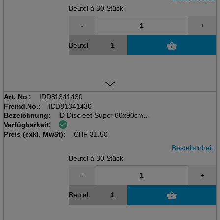
Beutel à 30 Stück
-
+
Beutel
Art. No.:
IDD81341430
Fremd.No.:
IDD81341430
Bezeichnung:
iD Discreet Super 60x90cm
Verfügbarkeit:
Beutel à 30 Stk, grün, 1485ml
Preis (exkl. MwSt):
Underpads
CHF
31.50
Bestelleinheit
Beutel à 30 Stück
-
+
Beutel