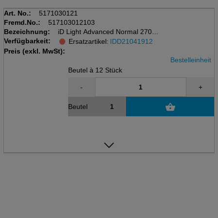
Art. No.:
5171030121
Fremd.No.:
517103012103
Bezeichnung:
iD Light Advanced Normal 270mm
Verfügbarkeit:
12 Stk / Beutel, 295ml
Ersatzartikel:
IDD21041912
Preis (exkl. MwSt):
Bestelleinheit
Beutel à 12 Stück
-
+
Beutel