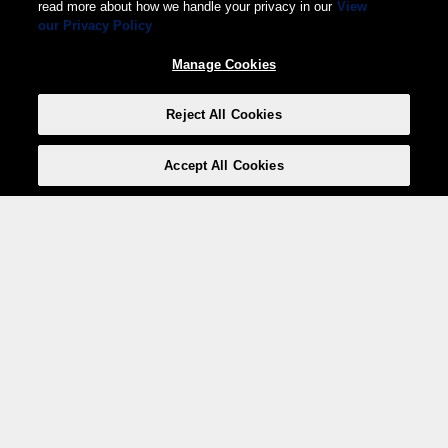
read more about how we handle your privacy in our
View
our Privacy Policy
Manage Cookies
Reject All Cookies
Accept All Cookies
Weita AG, Nordring 2, 4147 Aesch BL
Tel.:
+41 (0)61 706 66 00
,
info@weita.ch
Ihre Zahlungsmöglichkeiten
Social Media