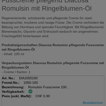
Fusscreme pflegend Diacosa
Romulsin mit Ringelblumen-Öl
Regenerierende, schützende und pflegende Creme für stark
beanspruchte, trockene und rissige Füsse. Die Creme verhindert die
Bildung von Hornhaut und spendet Feuchtigkeit. Mit Ringelblumenöl,
Bienenwachs, Glycerin und Erdnussöl wodurch ein angenehmes
Frischegefühl hinterlassen wird.
Produkteigenschaften Diacosa Romulsin pflegende Fusscreme
mit Ringelblumen-Öl
- Inhalt: 100 ml
Verpackungsdaten Diacosa Romulsin pflegende Fusscreme mit
Ringelblumen-Öl
- Creme / Karton: 1
Art. No.:
DIA1050100
Fremd.No.:
1050-100
Bezeichnung:
Romulsin Fusscreme 100ml
Verfügbarkeit:
pflegend, mit Ringelblumenöl
Preis (exkl. MwSt):
CHF
5.90
Bestelleinheit