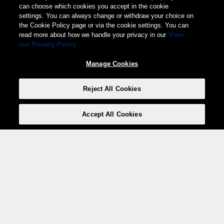
can choose which cookies you accept in the cookie
settings. You can always change or withdraw your choice on
the Cookie Policy page or via the cookie settings. You can
read more about how we handle your privacy in our
View
our Privacy Policy
Manage Cookies
Reject All Cookies
Accept All Cookies
Weita AG, Nordring 2, 4147 Aesch BL
Tel.:
+41 (0)61 706 66 00
,
info@weita.ch
Ihre Zahlungsmöglichkeiten