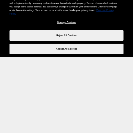
will only place strictly necessary cookies to make the website work properly. You can choose which cookies
you accept in the cookie settings. You can always change or withdraw your choice on the Cookie Policy page
or via the cookie settings. You can read more about how we handle your privacy in our
View our Privacy
Policy
Manage Cookies
Reject All Cookies
Accept All Cookies
Weita AG, Nordring 2, 4147 Aesch BL
Tel.:
+41 (0)61 706 66 00
,
info@weita.ch
Ihre Zahlungsmöglichkeiten
Social Media