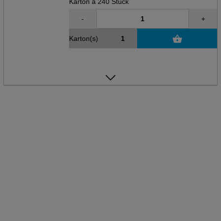
Karton à 240 Stück
-
+
Karton(s)