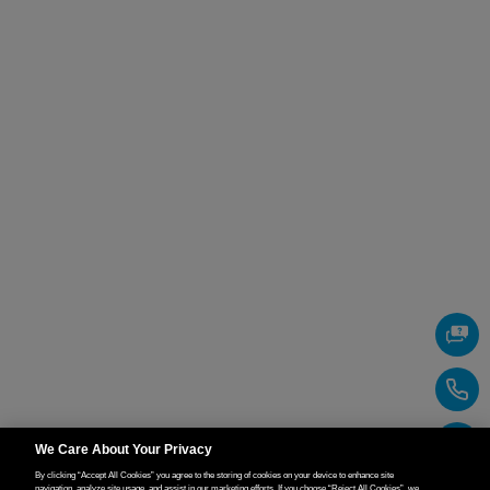
We Care About Your Privacy
By clicking “Accept All Cookies” you agree to the storing of cookies on your device to enhance site
navigation, analyze site usage, and assist in our marketing efforts. If you choose “Reject All Cookies”, we