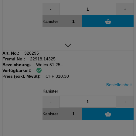
-
+
Kanister
Art. No.:
326295
Fremd.No.:
22918.14325
Bezeichnung:
Wetex 51 25L
Verfügbarkeit:
Kanister à 25 Liter
Preis (exkl. MwSt):
Mikrobizides Neutralisations-
CHF
310.30
Bestelleinheit
Kanister
-
+
Kanister