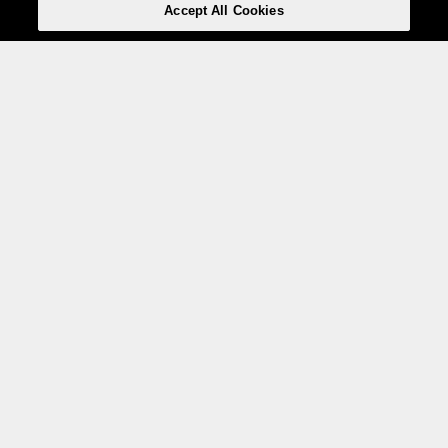
Accept All Cookies
Weita AG, Nordring 2, 4147 Aesch BL
Tel.:
+41 (0)61 706 66 00
,
info@weita.ch
Ihre Zahlungsmöglichkeiten
Social Media
Zertifizierungen