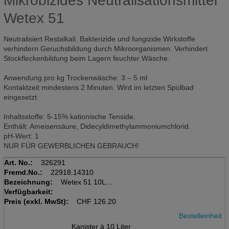
Mikrobizides Neutralisationsmittel
Wetex 51
Neutralisiert Restalkali. Bakterizide und fungizide Wirkstoffe
verhindern Geruchsbildung durch Mikroorganismen. Verhindert
Stockfleckenbildung beim Lagern feuchter Wäsche.
Anwendung pro kg Trockenwäsche: 3 – 5 ml
Kontaktzeit mindestens 2 Minuten. Wird im letzten Spülbad
eingesetzt.
Inhaltsstoffe: 5-15% kationische Tenside.
Enthält: Ameisensäure, Didecyldimethylammoniumchlorid.
pH-Wert: 1
NUR FÜR GEWERBLICHEN GEBRAUCH!
Art. No.:
326291
Fremd.No.:
22918.14310
Bezeichnung:
Wetex 51 10L
Verfügbarkeit:
Kanister à 10 Liter
Preis (exkl. MwSt):
Mikrobizides Neutralisations-
CHF
126.20
Bestelleinheit
Kanister à 10 Liter