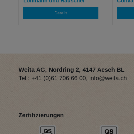
verschiedenen Grössen
Lohmann und Rauscher
Conva
Details
Weita AG, Nordring 2, 4147 Aesch BL
Tel.:
+41 (0)61 706 66 00
,
info@weita.ch
Zertifizierungen