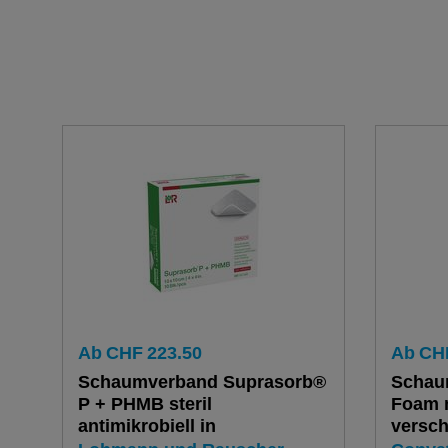
Ab
CHF
223.50
Ab
CH
Schaumverband Suprasorb®
Schau
P + PHMB steril
Foam mi
antimikrobiell in
versc