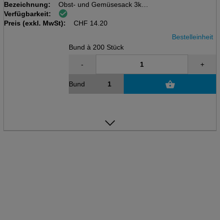
Bezeichnung:
Obst- und Gemüsesack 3kg
Verfügbarkeit:
Bündel à 200 Stk, Kraftpapier
Preis (exkl. MwSt):
200+70x360 mm
CHF
14.20
Bestelleinheit
Bund à 200 Stück
-
+
Bund