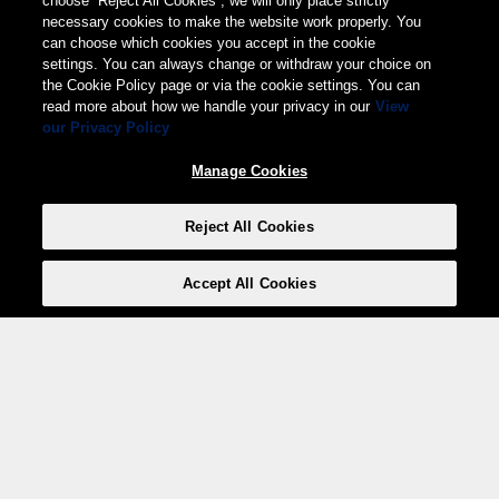
choose “Reject All Cookies”, we will only place strictly
necessary cookies to make the website work properly. You
can choose which cookies you accept in the cookie
settings. You can always change or withdraw your choice on
the Cookie Policy page or via the cookie settings. You can
read more about how we handle your privacy in our
View
our Privacy Policy
Manage Cookies
Reject All Cookies
Accept All Cookies
Weita AG, Nordring 2, 4147 Aesch BL
Tel.:
+41 (0)61 706 66 00
,
info@weita.ch
Ihre Zahlungsmöglichkeiten