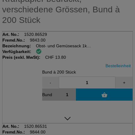
verschiedene Grössen, Bund à
200 Stück
Art. No.:
1520.86529
Fremd.No.:
9843.00
Bezeichnung:
Obst- und Gemüsesack 1kg
Verfügbarkeit:
Bündel à 200 Stk, Kraftpapier
Preis (exkl. MwSt):
140+70 x 250+10mm
CHF
13.80
Bestelleinheit
Bund à 200 Stück
-
+
Bund
Art. No.:
1520.86531
Fremd.No.:
9844.00