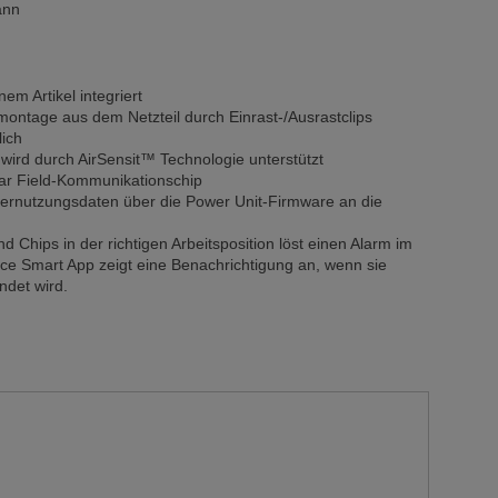
ann
nem Artikel integriert
ntage aus dem Netzteil durch Einrast-/Ausrastclips
lich
l wird durch AirSensit™ Technologie unterstützt
ar Field-Kommunikationschip
ternutzungsdaten über die Power Unit-Firmware an die
d Chips in der richtigen Arbeitsposition löst einen Alarm im
ace Smart App zeigt eine Benachrichtigung an, wenn sie
ndet wird.