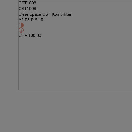
CST1008
CST1008
CleanSpace CST Kombifilter
A2 P3 P SL R
CHF
100.00