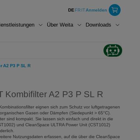
DE
FR
IT
Anmelden
ienstleistungen
Über Weita
Downloads
r A2 P3 P SL R
Kombifilter A2 P3 P SL R
binationsfilter eignen sich zum Schutz vor luftgetragenen
, organischen Gasen oder Dämpfen (Siedepunkt > 65°C).
r sind kompakt. Sie lassen sich einfach und direkt in die
ST1002) und CleanSpace ULTRA Power Unit (CST1012)
derlich.
itere Nutzungsdaten erfassen, auf die über die CleanSpace