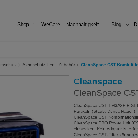
Shop
WeCare
Nachhaltigkeit
Blog
D
emschutz
Atemschutzfilter + Zubehör
CleanSpace CST Kombifilte
Cleanspace
CleanSpace CST 
CleanSpace CST TM3A2P R SL Kom
Partikeln (Staub, Dunst, Rauch)
CleanSpace CST Kombifnationsilte
CleanSpace PRO Power Unit (C
einstecken. Kein Adapter ist erfor
CleanSpace CST-Filter können we