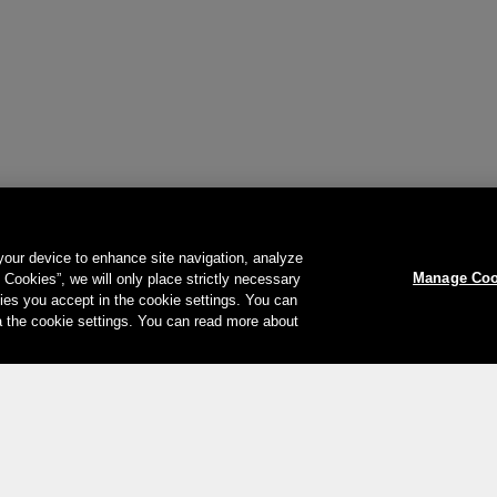
 your device to enhance site navigation, analyze
Manage Coo
l Cookies”, we will only place strictly necessary
es you accept in the cookie settings. You can
a the cookie settings. You can read more about
Ihre Zahlungsmöglichkeiten