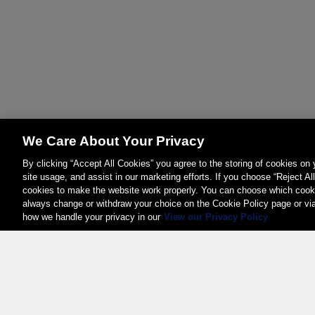
We Care About Your Privacy
By clicking “Accept All Cookies” you agree to the storing of cookies on
site usage, and assist in our marketing efforts. If you choose “Reject Al
cookies to make the website work properly. You can choose which cooki
always change or withdraw your choice on the Cookie Policy page or vi
how we handle your privacy in our
View our Privacy Policy
Weita AG, Nordring 2, 4147 Aesch BL
Tel.:
+41 (0)61 706 66 00
,
info@weita.ch